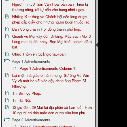
Người lính cơ Trần Văn Hoài bắn bạn Thiệu bị
thương nặng, rồi tự bắn vào bụng chết ngay.
Những lý trưởng và Chánh hội các làng được
phép cấp giấy cho những người buôn thuốc lào.
Ban Công chánh Hội đồng thành phố họp.
Quanh vụ Mọi vây đồn Di-lăng: Mấy sách Mọi ở
Làng-men bị đốt cháy. Bọn Mọi khởi nghịch đã bị
bắt.
Chức Thủ-hiến Quảng-châu-loan.
Page 1 Advertisements
Page 1 Advertisements Column 1
Lại một nhà giáo bị hành hung: Sư ông Vũ Văn
Vy và một bà vãi vác gậy đánh ông Phạm Sĩ
Nhượng.
Thi Sơ học Pháp.
Tin Hà Nội.
12 giờ đêm 29 Mai tại địa phận xã Lam-cốt: Hơn
10 người có dáo mác đến cướp của bọn phu.
Page 2 Advertisements
Page 2 Advertisements Column 1