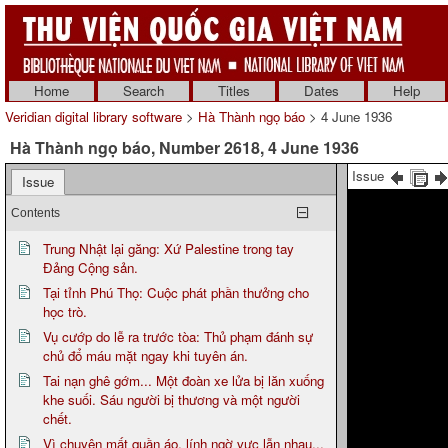
Home
Search
Titles
Dates
Help
Veridian digital library software
>
Hà Thành ngọ báo
> 4 June 1936
Hà Thành ngọ báo, Number 2618, 4 June 1936
Issue
Issue
Contents
Trung Nhật lại găng: Xứ Palestine trong tay
Đảng Cộng sản.
Tại tỉnh Phú Thọ: Cuộc phát phần thưởng cho
học trò.
Vụ cướp do lễ ra trước tòa: Thủ phạm đánh sự
chủ đổ máu mặt ngay khi tuyên án.
Tai nạn ghê gớm... Một đoàn xe lửa bị lăn xuống
khe suối. Sáu người bị thương và một người
chết.
Vì chuyện mất quần áo, lính ngờ vực lẫn nhau...