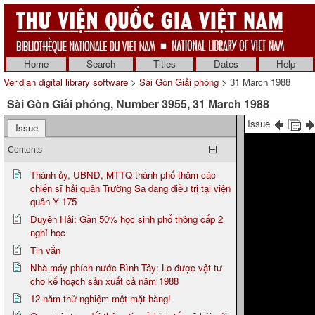
Home
Search
Titles
Dates
Help
Veridian digital library software
>
Sài Gòn Giải phóng
> 31 March 1988
Sài Gòn Giải phóng, Number 3955, 31 March 1988
Issue
Issue
Contents
Thành ủy, UBND, MTTQ thành phố thăm các
chiến sĩ hải quân Trường Sa đang điều trị tại viện
quân Y 175
Duyên Hải: Gần 50% học sinh phổ thông cấp 2
nghỉ học
Tin vắn
Nhà máy phích nước Bình Tây: Lo được vật tư
cho kế hoạch sản xuất cả năm 1988
12 năm thử nghiệm một mặt hàng!