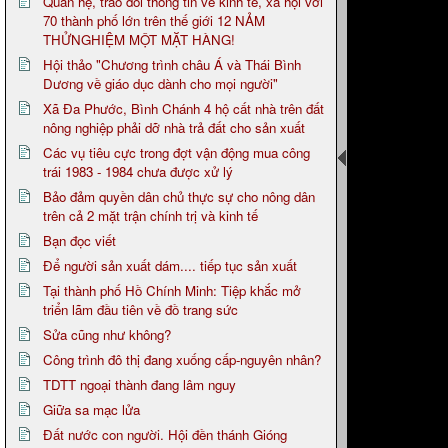
Quan hệ, trao đổi thông tin về kinh tế, xã hội với
70 thành phố lớn trên thế giới 12 NẢM
THỬNGHIỆM MỘT MẶT HÀNG!
Hội thảo "Chương trình châu Á và Thái Bình
Dương về giáo dục dành cho mọi người"
Xã Đa Phước, Bình Chánh 4 hộ cất nhà trên đất
nông nghiệp phải dỡ nhà trả đất cho sản xuất
Các vụ tiêu cực trong đợt vận động mua công
trái 1983 - 1984 chưa được xử lý
Bảo đảm quyền dân chủ thực sự cho nông dân
trên cả 2 mặt trận chính trị và kinh tế
Bạn đọc viết
Để người sản xuất dám.... tiếp tục sản xuất
Tại thành phố Hồ Chính Minh: Tiệp khắc mở
triển lãm đầu tiên về đồ trang sức
Sửa cũng như không?
Công trình đô thị đang xuống cấp-nguyên nhân?
TDTT ngoại thành đang lâm nguy
Giữa sa mạc lửa
Đất nước con người. Hội đền thánh Gióng