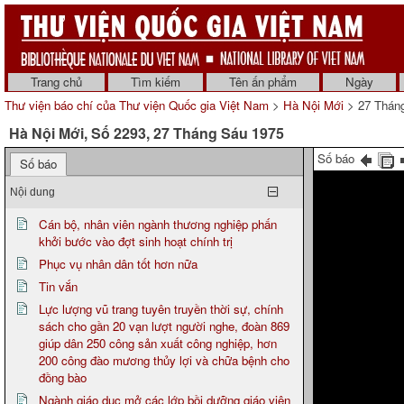
Trang chủ
Tìm kiếm
Tên ấn phẩm
Ngày
Thư viện báo chí của Thư viện Quốc gia Việt Nam
>
Hà Nội Mới
> 27 Thán
Hà Nội Mới, Số 2293, 27 Tháng Sáu 1975
Số báo
Số báo
Nội dung
Cán bộ, nhân viên ngành thương nghiệp phấn
khởi bước vào đợt sinh hoạt chính trị
Phục vụ nhân dân tốt hơn nữa
Tin vắn
Lực lượng vũ trang tuyên truyền thời sự, chính
sách cho gần 20 vạn lượt người nghe, đoàn 869
giúp dân 250 công sản xuất công nghiệp, hơn
200 công đào mương thủy lợi và chữa bệnh cho
đồng bào
Ngành giáo dục mở các lớp bồi dưỡng giáo viên