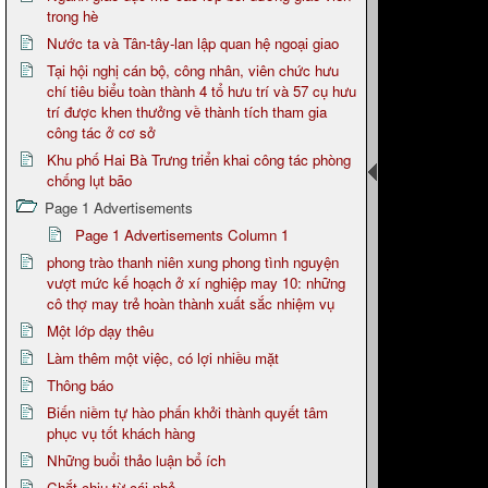
trong hè
Nước ta và Tân-tây-lan lập quan hệ ngoại giao
Tại hội nghị cán bộ, công nhân, viên chức hưu
chí tiêu biểu toàn thành 4 tổ hưu trí và 57 cụ hưu
trí được khen thưởng về thành tích tham gia
công tác ở cơ sở
Khu phố Hai Bà Trưng triển khai công tác phòng
chống lụt bão
Page 1 Advertisements
Page 1 Advertisements Column 1
phong trào thanh niên xung phong tình nguyện
vượt mức kế hoạch ở xí nghiệp may 10: những
cô thợ may trẻ hoàn thành xuất sắc nhiệm vụ
Một lớp dạy thêu
Làm thêm một việc, có lợi nhiều mặt
Thông báo
Biến niềm tự hào phấn khởi thành quyết tâm
phục vụ tốt khách hàng
Những buổi thảo luận bổ ích
Chắt chiu từ cái nhỏ