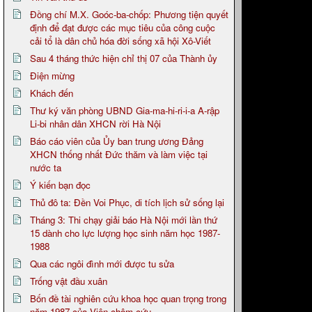
Đồng chí M.X. Goóc-ba-chốp: Phương tiện quyết
định để đạt được các mục tiêu của công cuộc
cải tổ là dân chủ hóa đời sống xã hội Xô-Viết
Sau 4 tháng thức hiện chỉ thị 07 của Thành ủy
Điện mừng
Khách đến
Thư ký văn phòng UBND Gia-ma-hi-ri-i-a A-rập
Li-bi nhân dân XHCN rời Hà Nội
Báo cáo viên của Ủy ban trung ương Đảng
XHCN thống nhất Đức thăm và làm việc tại
nước ta
Ý kiến bạn đọc
Thủ đô ta: Đền Voi Phục, di tích lịch sử sống lại
Tháng 3: Thi chạy giải báo Hà Nội mới lần thứ
15 dành cho lực lượng học sinh năm học 1987-
1988
Qua các ngôi đình mới được tu sửa
Trống vật đầu xuân
Bốn đề tài nghiên cứu khoa học quan trọng trong
năm 1987 của Viện châm cứu