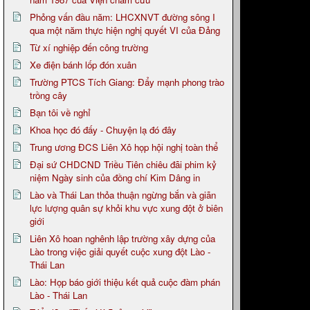
Phỏng vấn đầu năm: LHCXNVT đường sông I
qua một năm thực hiện nghị quyết VI của Đảng
Từ xí nghiệp đến công trường
Xe điện bánh lốp đón xuân
Trường PTCS Tích Giang: Đẩy mạnh phong trào
trồng cây
Bạn tôi về nghỉ
Khoa học đó đấy - Chuyện lạ đó đây
Trung ương ĐCS Liên Xô họp hội nghị toàn thể
Đại sứ CHDCND Triều Tiên chiêu đãi phim kỷ
niệm Ngày sinh của đồng chí Kim Dâng in
Lào và Thái Lan thỏa thuận ngừng bắn và giãn
lực lượng quân sự khỏi khu vực xung đột ở biên
giới
Liên Xô hoan nghênh lập trường xây dựng của
Lào trong việc giải quyết cuộc xung đột Lào -
Thái Lan
Lào: Họp báo giới thiệu kết quả cuộc đàm phán
Lào - Thái Lan