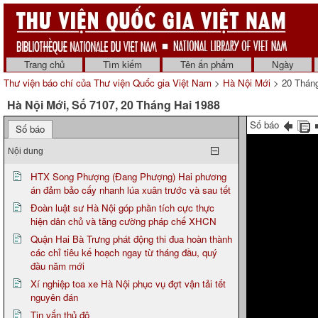
Trang chủ
Tìm kiếm
Tên ấn phẩm
Ngày
Thư viện báo chí của Thư viện Quốc gia Việt Nam
>
Hà Nội Mới
> 20 Tháng
Hà Nội Mới, Số 7107, 20 Tháng Hai 1988
Số báo
Số báo
Nội dung
HTX Song Phượng (Đang Phượng) Hai phương
án đảm bảo cấy nhanh lúa xuân trước và sau tết
Đoàn luật sư Hà Nội góp phần tích cực thực
hiện dân chủ và tăng cường pháp chế XHCN
Quận Hai Bà Trưng phát động thi đua hoàn thành
các chỉ tiêu kế hoạch ngay từ tháng đầu, quý
đầu năm mới
Xí nghiệp toa xe Hà Nội phục vụ đợt vận tải tết
nguyên đán
Tin vắn thủ đô