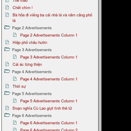
Thể thao
Chết chìm !
Bà hỏa đi viếng ba cái nhà lá và năm cảng phố
lá
Page 2 Advertisements
Page 2 Advertisements Column 1
Hiệp phố châu hườn
Page 3 Advertisements
Page 3 Advertisements Column 1
Cái ác từng thiện
Page 4 Advertisements
Page 4 Advertisements Column 1
Thời sự
Page 5 Advertisements
Page 5 Advertisements Column 1
Đoạn nghĩa Cù Lao giựt tình thê tử
Page 6 Advertisements
Page 6 Advertisements Column 1
Page 6 Advertisements Column 2