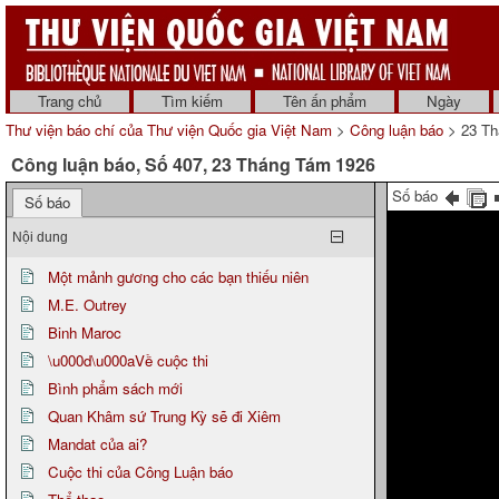
Trang chủ
Tìm kiếm
Tên ấn phẩm
Ngày
Thư viện báo chí của Thư viện Quốc gia Việt Nam
>
Công luận báo
> 23 Th
Công luận báo, Số 407, 23 Tháng Tám 1926
Số báo
Số báo
Nội dung
Một mảnh gương cho các bạn thiếu niên
M.E. Outrey
Binh Maroc
\u000d\u000aVề cuộc thi
Bình phẩm sách mới
Quan Khâm sứ Trung Kỳ sẽ đi Xiêm
Mandat của ai?
Cuộc thi của Công Luận báo