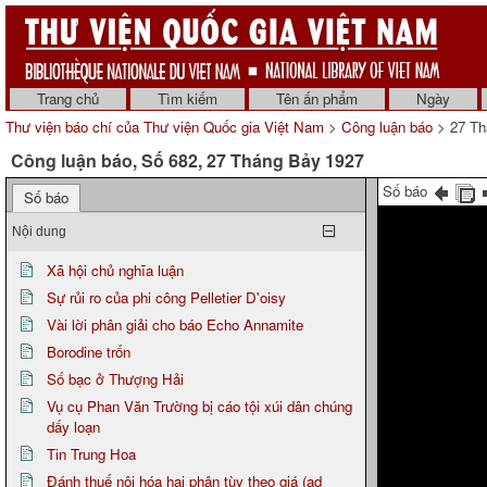
Trang chủ
Tìm kiếm
Tên ấn phẩm
Ngày
Thư viện báo chí của Thư viện Quốc gia Việt Nam
>
Công luận báo
> 27 Th
Công luận báo, Số 682, 27 Tháng Bảy 1927
Số báo
Số báo
Nội dung
Xã hội chủ nghĩa luận
Sự rủi ro của phi công Pelletier D'oisy
Vài lời phân giải cho báo Echo Annamite
Borodine trốn
Số bạc ở Thượng Hải
Vụ cụ Phan Văn Trường bị cáo tội xúi dân chúng
dấy loạn
Tin Trung Hoa
Đánh thuế nội hóa hai phân tùy theo giá (ad