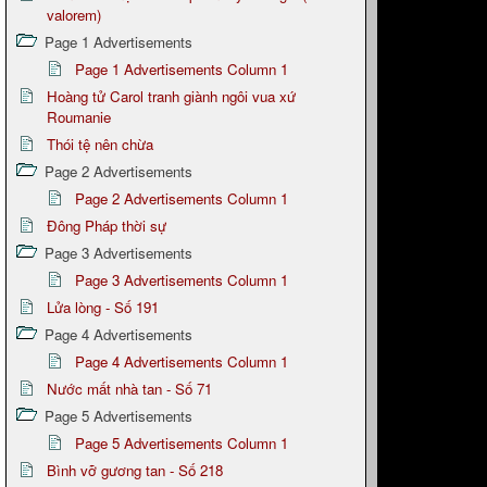
valorem)
Page 1 Advertisements
Page 1 Advertisements Column 1
Hoàng tử Carol tranh giành ngôi vua xứ
Roumanie
Thói tệ nên chừa
Page 2 Advertisements
Page 2 Advertisements Column 1
Đông Pháp thời sự
Page 3 Advertisements
Page 3 Advertisements Column 1
Lửa lòng - Số 191
Page 4 Advertisements
Page 4 Advertisements Column 1
Nước mất nhà tan - Số 71
Page 5 Advertisements
Page 5 Advertisements Column 1
Bình vỡ gương tan - Số 218