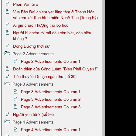
Phan Văn Gia
Vua Bảo Đại chiếm yết lăng tẫm ỡ Thanh Hóa
và xem xét tình hình miền Nghệ Tịnh (Trung Kỳ)
Ai giữ chức Thượng thơ bộ học
Người bị chém rồi cái đầu còn biết, còn hiễu
không ?
Đông Dương thời sự
Page 2 Advertisements
Page 2 Advertisements Column 1
Đoản thiên cũa Công Luận: "Biến Phải Quyền !"
Tiễu thuyết: Di hận ngàn thu (số 30)
Page 3 Advertisements
Page 3 Advertisements Column 1
Page 3 Advertisements Column 2
Page 3 Advertisements Column 3
Người yêu tôi ? (số 86)
Page 4 Advertisements
Page 4 Advertisements Column 1