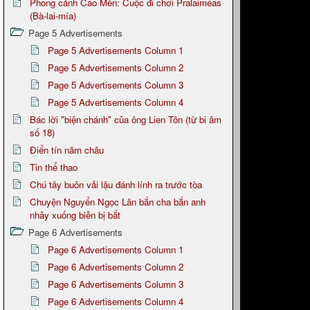
Phong cảnh Cao Mên: Cuộc đi chơi Pralaiméas
(Bà-lai-mía)
Page 5 Advertisements
Page 5 Advertisements Column 1
Page 5 Advertisements Column 2
Page 5 Advertisements Column 3
Page 5 Advertisements Column 4
Bác lời "biện chánh" cũa ông Lien Tôn (từ bi âm
số 18)
Điển tín năm châu
Tin thể thao
Chú tây buôn vải lậu đánh lính ra trước tòa
Chuyện Nguyển Ngọc Lân bắn cha bắn anh
nhãy xuống biễn bị bắt
Page 6 Advertisements
Page 6 Advertisements Column 1
Page 6 Advertisements Column 2
Page 6 Advertisements Column 3
Page 6 Advertisements Column 4