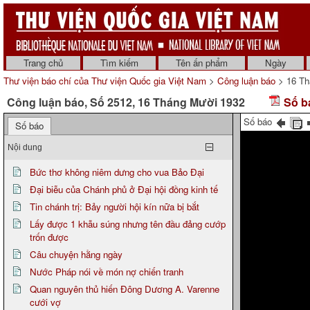
Trang chủ
Tìm kiếm
Tên ấn phẩm
Ngày
Thư viện báo chí của Thư viện Quốc gia Việt Nam
>
Công luận báo
> 16 Th
Công luận báo, Số 2512, 16 Tháng Mười 1932
Số b
Số báo
Số báo
Nội dung
Bức thơ không niêm dưng cho vua Bảo Đại
Đại biễu của Chánh phủ ở Đại hội đồng kinh tế
Tin chánh trị: Bảy người hội kín nữa bị bắt
Lấy được 1 khẫu súng nhưng tên đầu đảng cướp
trốn được
Câu chuyện hằng ngày
Nước Pháp nói về món nợ chiến tranh
Quan nguyên thủ hiến Đông Dương A. Varenne
cưới vợ