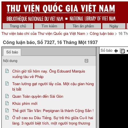
Trang chủ
Tìm kiếm
Tên ấn phẩm
Ngày
Thư viện báo chí của Thư viện Quốc gia Việt Nam
>
Công luận báo
> 16 Th
Công luận báo, Số 7327, 16 Tháng Một 1937
Số báo
Số báo
Nội dung
Chín giờ tối hôm nay. Ông Edouard Marquis
xuống tàu về Pháp
Toan lường gạt người lấy của. Một cậu gian hùng
bị bắt
Quan Toàn quyền đến Sài Gòn
Khúc phim mới
Thế giới Tân Văn: Perpignan là thành Cộng Sản !
Ở sở cao su Dầu Tiếng. Sự trả thù giữa Cu-li hai
làng. 3 người biệt tích, một người trọng thương