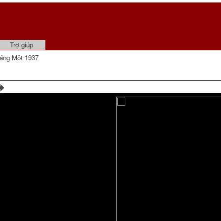
Trợ giúp
áng Một 1937