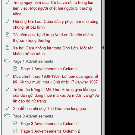
Trong ngày hôm qua: Có ba vụ rủi ro trong lúc
làm việc. Một người chết hai người bị thương
nặng
Hội chợ Bài Lao. Cuộc đấu y phục làm cho công
chúng rất bất bình
Tối hôm qua, tại đường Verdun. Du côn chém
thợ sơn trọng thương
Xe hơi Cam nhông lật trong Chợ Lớn. Một tên
khách trú bỏ mình
Page 1 Advertisements
Page 1 Advertisements Column 1
Mùa chính thức 1936-1937: Lời bàn đua ngựa rất
kỹ. Kỳ thứ mười một - Chủ nhật 17 Janvier 1937
Trước tòa trừng trị Mỹ Tho. Hương giáo lấy bạc
của dân gởi đóng thuế mà xài. Ai mượn vàng? Ai
ăn cắp đồ nữ trang
Xin để hoa chi chợ Thủ Đức cho làng góp
Page 3 Advertisements
Page 3 Advertisements Column 1
Page 3 Advertisements Column 2