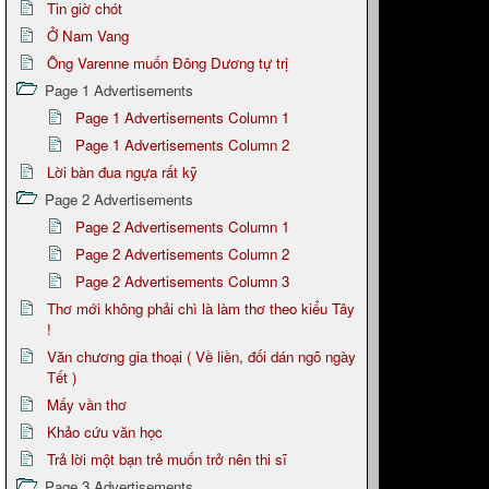
Tin giờ chót
Ở Nam Vang
Ông Varenne muốn Đông Dương tự trị
Page 1 Advertisements
Page 1 Advertisements Column 1
Page 1 Advertisements Column 2
Lời bàn đua ngựa rất kỹ
Page 2 Advertisements
Page 2 Advertisements Column 1
Page 2 Advertisements Column 2
Page 2 Advertisements Column 3
Thơ mới không phải chì là làm thơ theo kiểu Tây
!
Văn chương gia thoại ( Về liền, đối dán ngõ ngày
Tết )
Mấy vần thơ
Khảo cứu văn học
Trả lời một bạn trẻ muốn trở nên thi sĩ
Page 3 Advertisements