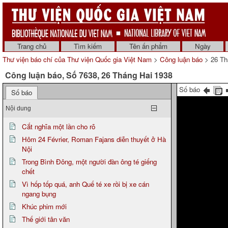
Trang chủ
Tìm kiếm
Tên ấn phẩm
Ngày
Thư viện báo chí của Thư viện Quốc gia Việt Nam
>
Công luận báo
> 26 Th
Công luận báo, Số 7638, 26 Tháng Hai 1938
Số báo
Số báo
Nội dung
Cắt nghĩa một lần cho rõ
Hôm 24 Février, Roman Fajans diễn thuyết ở Hà
Nội
Trong Bình Đông, một người đàn ông té giếng
chết
Vì hốp tốp quá, anh Quế té xe rồi bị xe cán
ngang bụng
Khúc phim mới
Thế giới tân văn