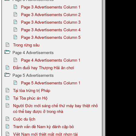
Page 3 Advertisements Column 1
Page 3 Advertisements Column 2
Page 3 Advertisements Column 3
Page 3 Advertisements Column 4
Page 3 Advertisements Column 5
Trong rừng sâu
Page 4 Advertisements
Page 4 Advertisements Column 1
Đắm đuối hay Thượng Hải ăn chơi
Page 5 Advertisements
Page 5 Advertisements Column 1
Tại tòa trừng trị Pháp
Tại Tòa phúc án Hộ
Người Đức mới sáng chế thứ máy bay thiệt nhỏ
có thể bay được ở trong nhà
Cuộc du lịch
Tranh vấn đề Nam kỳ đánh cặp bồ
Việt Nam mới thiệt mất một nhơn tài