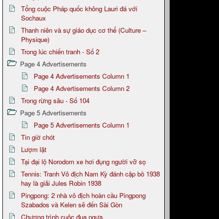
Tổng cuộc Pháp quốc không Lauri đá với
Sochaux
Thanh niên và sự giáo dục cơ thể (Culture –
Physique)
Trong lúc chiến tranh - Số 2
Page 4 Advertisements
Page 4 Advertisements Column 1
Page 4 Advertisements Column 2
Trong rừng sâu - Số 104
Page 5 Advertisements
Page 5 Advertisements Column 1
Tin giờ chót
Lượm lặt
Tại đại lộ Norodom xe hơi đụng người vỡ sọ
Tennis: Tranh Vô địch Nam Kỳ đánh cập bồ 1938
hay là giải Jules Robin 1938
Pingpong: 2 nhà vô địch hoàn cầu Pingpong
Szabados và Kelen sẽ đến Sài Gòn
Chương trình cuộc đua ngựa