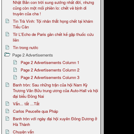
Nhật Bản con trời sung sướng nhất đời, nhưng
cũng còn một mối phiền lo: chết về bịnh di
truyền của cha !
Tin Trà Vinh: Tội nhân thắt họng chết tại khám
Tiểu Cần
Tờ L'Echo de Paris gần chết kế gặp thuốc cứu
liền
Tin trong nước
Page 2 Advertisements
Page 2 Advertisements Column 1
Page 2 Advertisements Column 2
Page 2 Advertisements Column 3
Banh tròn: Sau những trận của hội Nam Kỳ
Trương Văn Bửu trung ương của Auto-Hall và hội
đại biểu Đồng Nai
Vắn... tắt ...Tắt
Carlos Peucelle qua Pháp
Banh tròn với ngày đại hội xuyên Đông Dương ở
Hà Thành
Chuyện vắn