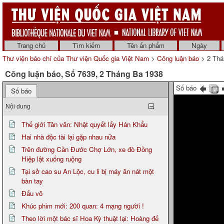
Trang chủ
Tìm kiếm
Tên ấn phẩm
Ngày
Thư viện báo chí của Thư viện Quốc gia Việt Nam
>
Công luận báo
> 2 Thá
Công luận báo, Số 7639, 2 Tháng Ba 1938
Số báo
Số báo
Nội dung
Thế giới Tân văn: Nhật quyết lấy Hán Khẩu
Hai nhà độc tài lại gặp nhau nữa
Trên đường Cần Đước Chợ Lớn, xe đò Đồng
Hiệp lật xuống ruộng
Tại sở cao su An Lộc, cu li bị máy ăn nát một
bàn tay
Đấu võ
Khúc phim mới: 200 quan: 4 mạng người !
Theo lời một bác sĩ Hoa Kỳ thuật lại: Hoàng đế