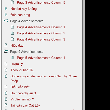
Page 3 Advertisements Column 5
Nên bỏ hay không
Đóa hoa rừng
Page 4 Advertisements
Page 4 Advertisements Column 1
Page 4 Advertisements Column 2
Page 4 Advertisements Column 3
Hiệp đạo
Page 5 Advertisements
Page 5 Advertisements Column 1
Lượm lặt
Theo lời báo Tàu
Số tiền quyên để giúp học sanh Nam kỳ ở bên
Pháp
Điều cần biết
Đòi theo chị lên ở ...
Vì đâu nên nỗi ?
Taij sân bay Cát Láy