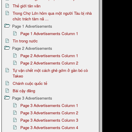
Thế giới tân văn
Trong Chợ Lớn hôm qua một người Tàu bị nhà
chức trách tầm nã ...
Page 1 Advertisements
Page 1 Advertisements Column 1
Tin trong nước
Page 2 Advertisements
Page 2 Advertisements Column 1
Page 2 Advertisements Column 2
Tự vận chết một cách ghê gớm ở gần bó cò
Takeo
Chánh cuộc quốc tế
Bài cậy đăng
Page 3 Advertisements
Page 3 Advertisements Column 1
Page 3 Advertisements Column 2
Page 3 Advertisements Column 3
Page 3 Advertisements Column 4