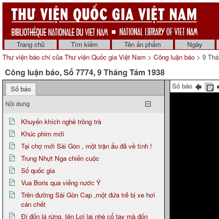
Trang chủ
Tìm kiếm
Tên ấn phẩm
Ngày
Thư viện báo chí của Thư viện Quốc gia Việt Nam
>
Công luận báo
> 9 Thá
Công luận báo, Số 7774, 9 Tháng Tám 1938
Số báo
Số báo
Nội dung
Khuyến khích nghề trồng trà
Khúc phim mới
Tại chợ mới Sài Gòn , một trận ẩu đả về tình !
Trung Nhựt Nga chiến cuộc
Số quốc gia
Vua Boris qua viếng nước Ý
Trên đường Sài Gòn Cap ,một đứa trẻ bị xe hơi
cán chết
Đi đốn lá rừng, tên Lợi lại nhè cổ tay mà đốn