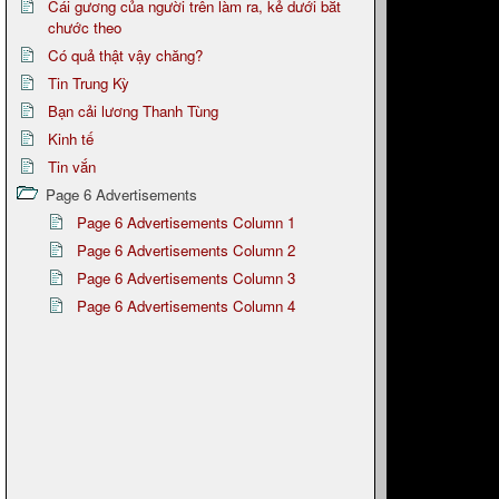
Cái gương của người trên làm ra, kẻ dưới bắt
chước theo
Có quả thật vậy chăng?
Tin Trung Kỳ
Bạn cải lương Thanh Tùng
Kinh tế
Tin vắn
Page 6 Advertisements
Page 6 Advertisements Column 1
Page 6 Advertisements Column 2
Page 6 Advertisements Column 3
Page 6 Advertisements Column 4