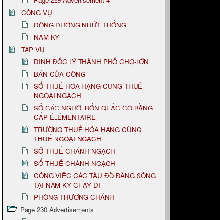
Page 229 Advertisement 4
CÔNG VỤ
ĐÔNG DƯƠNG NHỨT THỐNG
NAM-KỲ
TẠP VỤ
DINH ĐỐC LÝ THÀNH PHỐ CHỢ-LỚN
BÁN CỦA CÔNG
SỔ THUẾ HÓA HẠNG CÙNG THUẾ
NGOẠI NGẠCH
SỔ CÁC NGƯỜI BỐN QUẤC CÓ BẰNG
CẤP ÉLÉMENTAIRE
TRƯỜNG THUẾ HÓA HẠNG CÙNG
THUẾ NGOẠI NGẠCH
SỞ THUẾ CHÁNH NGẠCH
SỔ THUẾ CHÁNH NGẠCH
CÔNG VIỆC CÁC TÀU ĐÒ ĐÀNG SÔNG
TẠI NAM-KỲ CHẠY ĐI
PHÒNG THƯƠNG CHÁNH
Page 230 Advertisements