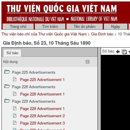
Trang chủ
Tìm kiếm
Tên ấn phẩm
Ngày
Thư viện báo chí của Thư viện Quốc gia Việt Nam
>
Gia Định báo
> 10 Thá
Gia Định báo, Số 23, 10 Tháng Sáu 1890
Số báo
Số báo
Nội dung
Page 225 Advertisements
Page 225 Advertisement 1
Page 228 Advertisements
Page 228 Advertisement 1
Page 229 Advertisements
Page 229 Advertisement 1
Page 229 Advertisement 2
Page 229 Advertisement 3