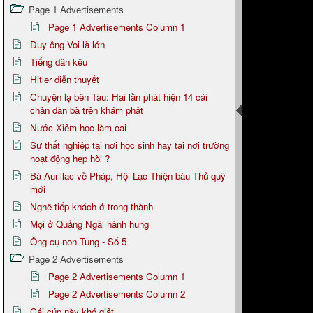
Page 1 Advertisements
Page 1 Advertisements Column 1
Duy ông Voi là lớn
Tiếng dân kêu
Hitler diễn thuyết
Chuyện lạ bên Tàu: Hai lần phát hiện 14 cái
chân đàn bà trên khám phật
Nước Xiêm học làm oai
Sự thất nghiệp tại nơi học sinh hay tại nơi trường
hoạt động hẹp hòi ?
Bà Aurillac về Pháp, Hội Lạc Thiện bàu Thủ quỹ
mới
Nghề tiếp khách ở trong thành
Mọi ở Quảng Ngãi hành hung
Ông cụ non Tung - Số 5
Page 2 Advertisements
Page 2 Advertisements Column 1
Page 2 Advertisements Column 2
Cái cúp này khó giật