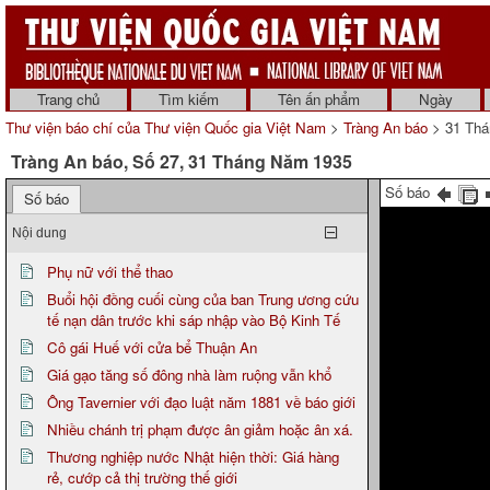
Trang chủ
Tìm kiếm
Tên ấn phẩm
Ngày
Thư viện báo chí của Thư viện Quốc gia Việt Nam
>
Tràng An báo
> 31 Thá
Tràng An báo, Số 27, 31 Tháng Năm 1935
Số báo
Số báo
Nội dung
Phụ nữ với thể thao
Buổi hội đồng cuối cùng của ban Trung ương cứu
tế nạn dân trước khi sáp nhập vào Bộ Kinh Tế
Cô gái Huế với cửa bể Thuận An
Giá gạo tăng số đông nhà làm ruộng vẫn khổ
Ông Tavernier với đạo luật năm 1881 về báo giới
Nhiều chánh trị phạm được ân giảm hoặc ân xá.
Thương nghiệp nước Nhật hiện thời: Giá hàng
rẻ, cướp cả thị trường thế giới