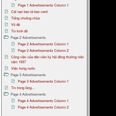
Page 1 Advertisements Column 1
Cái nạn bao tá bao canh
Tiếng chuông chùa
Vô đề
Tin kinh đô
Page 2 Advertisements
Page 2 Advertisements Column 1
Page 2 Advertisements Column 2
Công việc của dân viên kỳ hội đồng thường niên
năm 1937
Việc trong nước
Page 3 Advertisements
Page 3 Advertisements Column 1
Tin trong làng...
Page 4 Advertisements
Page 4 Advertisements Column 1
Page 4 Advertisements Column 2