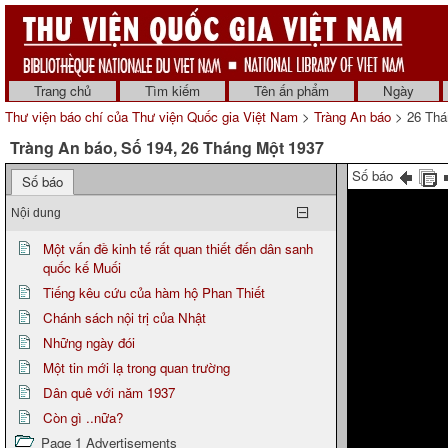
Trang chủ
Tìm kiếm
Tên ấn phẩm
Ngày
Thư viện báo chí của Thư viện Quốc gia Việt Nam
>
Tràng An báo
> 26 Thá
Tràng An báo, Số 194, 26 Tháng Một 1937
Số báo
Số báo
Nội dung
Một vấn đề kinh tế rất quan thiết đến dân sanh
quốc kế Muối
Tiếng kêu cứu của hàm hộ Phan Thiết
Chánh sách nội trị của Nhật
Những ngày đói
Một tin mới lạ trong quan trường
Dân quê với năm 1937
Còn gì ..nữa?
Page 1 Advertisements