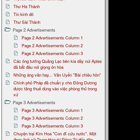
Thư Hà Thành
Tin kinh đô
Thư Sài Thành
Page 2 Advertisements
Page 2 Advertisements Column 1
Page 2 Advertisements Column 2
Page 2 Advertisements Column 3
Các ông tướng Quảng Lạc bên kia dãy núi Aples
đã bắt đầu nói giọng ôn hòa
Những áng văn hay... Văn Uyển "Bài chiêu hồn"
Chính phủ Pháp đã chuẩn y cho Đông Dương
được tăng thuế dùng vào việc phòng thủ trong
xứ
Page 3 Advertisements
Page 3 Advertisements Column 1
Page 3 Advertisements Column 2
Page 3 Advertisements Column 3
Chuyện trại Kim Hoa "Con đĩ cứu nước". Một
đoạn lịch sử Trung Hoa từ Đồng Trị đến dân