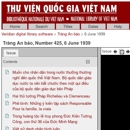
Home
Search
Titles
Dates
Help
Veridian digital library software
>
Tràng An báo
> 6 June 1939
Tràng An báo, Number 425, 6 June 1939
Issue
Issue
Contents
Muốn cho nhân dân trong nước thưởng thường
nghĩ đến quốc thể Việt Nam. Bộ quốc dân giáo
dục nước ta nên bắt chước theo một qui điều
của bộ quốc dân giáo dục bên Pháp
Hai thủ tướng Pháp Richelieu và Clemenceau
Phê bình: Những ý kiến tập sách Responsable
Pour la famille, la vraie
Trong hoàng tộc lễ truy phong Đức Kiến Tường
Công, con thứ 36 của Đức Minh Mạng
Việt sử danh nhân bình luận