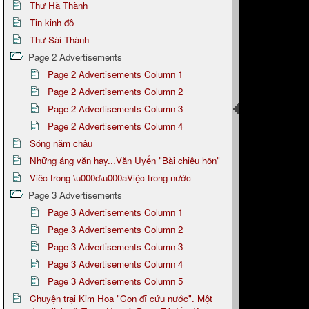
Thư Hà Thành
Tin kinh đô
Thư Sài Thành
Page 2 Advertisements
Page 2 Advertisements Column 1
Page 2 Advertisements Column 2
Page 2 Advertisements Column 3
Page 2 Advertisements Column 4
Sóng năm châu
Những áng văn hay...Văn Uyển "Bài chiêu hồn"
Viêc trong \u000d\u000aViệc trong nước
Page 3 Advertisements
Page 3 Advertisements Column 1
Page 3 Advertisements Column 2
Page 3 Advertisements Column 3
Page 3 Advertisements Column 4
Page 3 Advertisements Column 5
Chuyện trại Kim Hoa "Con đĩ cứu nước". Một