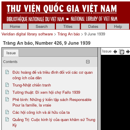
Home
Search
Titles
Dates
Help
Veridian digital library software
>
Tràng An báo
> 9 June 1939
Tràng An báo, Number 426, 9 June 1939
Issue
Issue
Contents
Đức hoàng đế và triều đình đối vói các cơ quan
công ích của dân
Trung-Nhật chiến tranh
Tường thuật: Đi xem hội chợ Faifo 1939
Phê bình: Những ý kiến tập sách Responsable
Pour la famille, la vraie
Các hội công ích và ái hữu của ta
Quảng Trị: Cuộc kinh lý của quan khâm sứ Trung
Kỳ