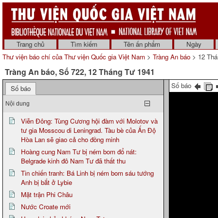
Trang chủ
Tìm kiếm
Tên ấn phẩm
Ngày
Thư viện báo chí của Thư viện Quốc gia Việt Nam
>
Tràng An báo
> 12 Thá
Tràng An báo, Số 722, 12 Tháng Tư 1941
Số báo
Số báo
Nội dung
Viễn Đông: Tùng Cương hội đàm với Molotov và
tư gia Mosscou di Leningrad. Tàu bè của Ấn Độ
Hòa Lan sẽ giao cả cho đồng minh
Hoàng cung Nam Tư bị ném bom đổ nát:
Belgrade kinh đô Nam Tư đã thất thu
Tin chiến tranh: Bá Linh bị ném bom sáu tướng
Anh bị bắt ở Lybie
Mặt trận Phi Châu
Nước Croate mới