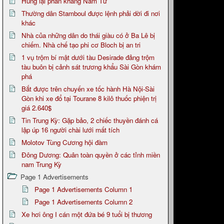
Hung lại phản kháng Nam Tư
Thường dân Stamboul được lệnh phải dời đi nơi
khác
Nhà của những dân do thái giàu có ở Ba Lê bị
chiếm. Nhà chế tạo phi cơ Bloch bị an tri
1 vụ trộm bí mật dưới tàu Desirade đảng trộm
tàu buôn bị cảnh sát trương khẩu Sài Gòn khám
phá
Bắt được trên chuyến xe tốc hành Hà Nội-Sài
Gòn khi xe đổ tại Tourane 8 kilô thuốc phiện trị
giá 2.640$
Tin Trung Kỳ: Gặp bảo, 2 chiếc thuyền đánh cá
lập úp 16 người chài lưới mất tích
Molotov Tùng Cương hội đàm
Đông Dương: Quân toàn quyền ở các tỉnh miền
nam Trung Kỳ
Page 1 Advertisements
Page 1 Advertisements Column 1
Page 1 Advertisements Column 2
Xe hơi ông I cán một đứa bé 9 tuổi bị thương