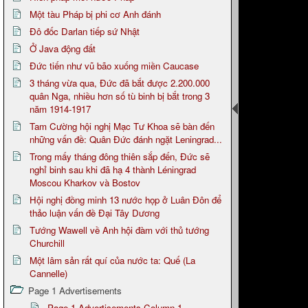
Một tàu Pháp bị phi cơ Anh đánh
Đô đốc Darlan tiếp sứ Nhật
Ở Java động đất
Đức tiến như vũ bão xuống miền Caucase
3 tháng vừa qua, Đức đã bắt được 2.200.000
quân Nga, nhiều hơn số tù binh bị bắt trong 3
năm 1914-1917
Tam Cường hội nghị Mạc Tư Khoa sẽ bàn đến
những vấn đề: Quân Đức đánh ngặt Leningrad...
Trong mấy tháng đông thiên sắp đến, Đức sẽ
nghỉ binh sau khi đã hạ 4 thành Léningrad
Moscou Kharkov và Bostov
Hội nghị đồng minh 13 nước họp ở Luân Đôn để
thảo luận vấn đề Đại Tây Dương
Tướng Wawell về Anh hội đàm với thủ tướng
Churchill
Một lâm sản rất quí của nước ta: Quế (La
Cannelle)
Page 1 Advertisements
Page 1 Advertisements Column 1