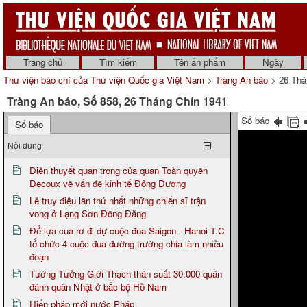
Trang chủ
Tìm kiếm
Tên ấn phẩm
Ngày
Thư viện báo chí của Thư viện Quốc gia Việt Nam
>
Tràng An báo
> 26 Thá
Tràng An báo, Số 858, 26 Tháng Chín 1941
Số báo
Số báo
Nội dung
Diễn thuyết quan trọng của quan Toàn quyền
Decoux về vấn đề kinh tế Đông Dương
Lễ truy điệu lần thứ nhất những chiến sĩ trận
vong ở Lạng Sơn Đồng Đăng
Để lựa cua rơ đi dự cuộc đua Saigon - Hanoi T.C
tổ chức 4 cuộc đua đường trường chia làm nhiều
đoạn
Tướng Tưởng Giới Thạch thân suất 30.000 quân
đánh quân Nhật ở bắc bộ Hồ Nam
Hiến pháp mới nước Pháp