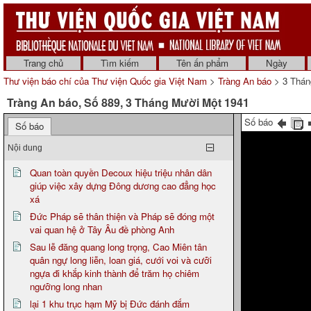
Trang chủ
Tìm kiếm
Tên ấn phẩm
Ngày
Thư viện báo chí của Thư viện Quốc gia Việt Nam
>
Tràng An báo
> 3 Thán
Tràng An báo, Số 889, 3 Tháng Mười Một 1941
Số báo
Số báo
Nội dung
Quan toàn quyền Decoux hiệu triệu nhân dân
giúp việc xây dựng Đông dương cao đẳng học
xá
Đức Pháp sẽ thân thiện và Pháp sẽ đóng một
vai quan hệ ở Tây Âu đề phòng Anh
Sau lễ đăng quang long trọng, Cao Miên tân
quân ngự long liễn, loan giá, cưới voi và cưỡi
ngựa đi khắp kinh thành để trăm họ chiêm
ngưỡng long nhan
lại 1 khu trục hạm Mỹ bị Đức đánh đắm