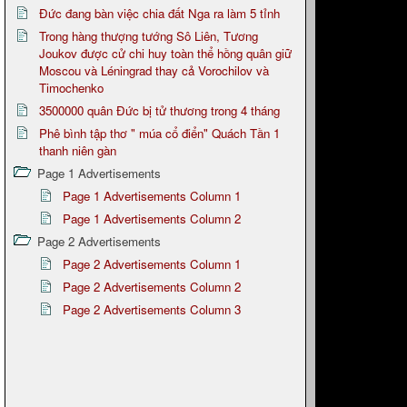
Đức đang bàn việc chia đất Nga ra làm 5 tỉnh
Trong hàng thượng tướng Sô Liên, Tương
Joukov được cử chi huy toàn thể hồng quân giữ
Moscou và Léningrad thay cả Vorochilov và
Timochenko
3500000 quân Đức bị tử thương trong 4 tháng
Phê bình tập thơ " múa cổ điển" Quách Tần 1
thanh niên gàn
Page 1 Advertisements
Page 1 Advertisements Column 1
Page 1 Advertisements Column 2
Page 2 Advertisements
Page 2 Advertisements Column 1
Page 2 Advertisements Column 2
Page 2 Advertisements Column 3