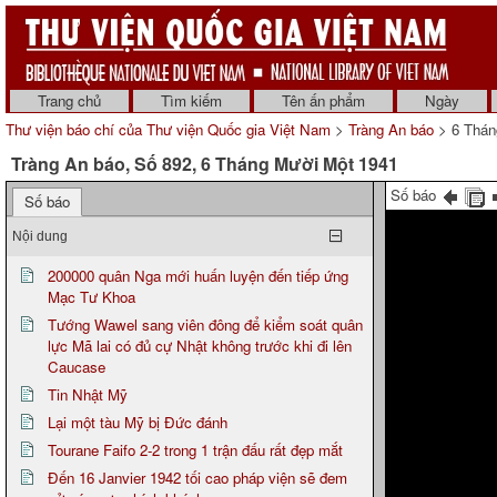
Trang chủ
Tìm kiếm
Tên ấn phẩm
Ngày
Thư viện báo chí của Thư viện Quốc gia Việt Nam
>
Tràng An báo
> 6 Thán
Tràng An báo, Số 892, 6 Tháng Mười Một 1941
Số báo
Số báo
Nội dung
200000 quân Nga mới huấn luyện đến tiếp ứng
Mạc Tư Khoa
Tướng Wawel sang viên đông để kiểm soát quân
lực Mã lai có đủ cự Nhật không trước khi đi lên
Caucase
Tin Nhật Mỹ
Lại một tàu Mỹ bị Đức đánh
Tourane Faifo 2-2 trong 1 trận đấu rất đẹp mắt
Đến 16 Janvier 1942 tối cao pháp viện sẽ đem