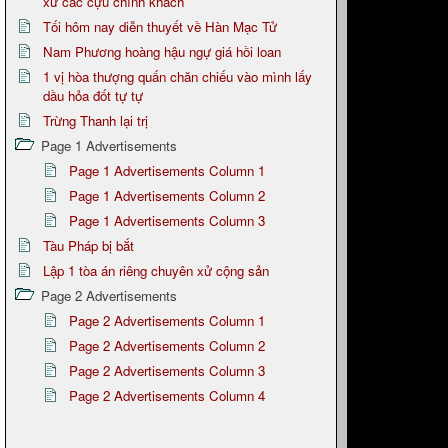
xử các cựu chính khách
Tối hôm nay diễn thuyết về Hàn Mạc Tử
Nam Phương hoàng hậu ngự giá hồi loan
1 vị hòa thượng quấn chăn chiếu vào mình lấy
dầu hỏa đốt tự tự
Trừng Thanh lại trị
Page 1 Advertisements
Page 1 Advertisements Column 1
Page 1 Advertisements Column 2
Page 1 Advertisements Column 3
Tàu Pháp bị bắt
Lập 1 tòa án riêng chuyên xử cộng sản
Page 2 Advertisements
Page 2 Advertisements Column 1
Page 2 Advertisements Column 2
Page 2 Advertisements Column 3
Page 2 Advertisements Column 4