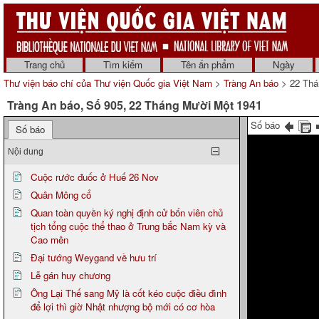
Trang chủ
Tìm kiếm
Tên ấn phẩm
Ngày
Thư viện báo chí của Thư viện Quốc gia Việt Nam
>
Tràng An báo
> 22 Thá
Tràng An báo, Số 905, 22 Tháng Mười Một 1941
Số báo
Số báo
Nội dung
Cuộc rước đuốc ở Huế 26 Nov
Quân Mông cổ
Quan toàn quyền ký nghị định cử bốn viên chủ
tịch tổng cuộc thể thao ở Trung bắc Nam kỳ và
Cao mên
Đại tướng Weygand về hưu trí
Lễ gán huy chương
Ông Lại Thế sang Mỹ là cốt kéo cuộc điều đình
để lợi thì giờ Nhật nhượng bộ mới có cơ hòa