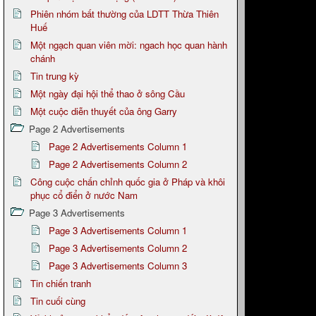
Phiên nhóm bất thường của LDTT Thừa Thiên
Huế
Một ngạch quan viên mời: ngach học quan hành
chánh
Tin trung kỳ
Một ngày đại hội thể thao ở sông Cầu
Một cuộc diễn thuyết của ông Garry
Page 2 Advertisements
Page 2 Advertisements Column 1
Page 2 Advertisements Column 2
Công cuộc chấn chỉnh quốc gia ở Pháp và khôi
phục cổ điển ở nước Nam
Page 3 Advertisements
Page 3 Advertisements Column 1
Page 3 Advertisements Column 2
Page 3 Advertisements Column 3
Tin chiến tranh
Tin cuối cùng