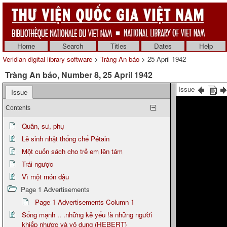
Home
Search
Titles
Dates
Help
Veridian digital library software
>
Tràng An báo
> 25 April 1942
Tràng An báo, Number 8, 25 April 1942
Issue
Issue
Contents
Quân, sư, phụ
Lễ sinh nhật thống chế Pétain
Một cuốn sách cho trẻ em lên tám
Trái ngược
Vì một món đậu
Page 1 Advertisements
Page 1 Advertisements Column 1
Sống mạnh .. .những kẻ yếu !à những người
khiếp nhược và vô dụng (HEBERT)