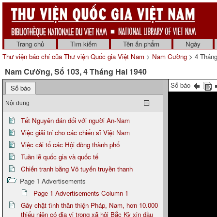
Trang chủ
Tìm kiếm
Tên ấn phẩm
Ngày
Thư viện báo chí của Thư viện Quốc gia Việt Nam
>
Nam Cường
> 4 Tháng
Nam Cường, Số 103, 4 Tháng Hai 1940
Số báo
Số báo
Nội dung
Tết Nguyên đán đối với người An-Nam
Việc giải trí cho các chiến sĩ Việt Nam
Việc cải tổ các Hội đồng thành phố
Tuần lễ quốc gia và quốc tế
Chiến tranh bằng Vô tuyến truyền thanh
Page 1 Advertisements
Page 1 Advertisements Column 1
Gây chặt tình thân thiện Pháp, Nam, hơn 10.000
thiếu niên có địa vị trong xã hội Bắc Kỳ xin đầu