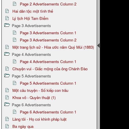
Page 2 Advertisements Column 2
Hai dân tộc một tình thế
Lý lịch Hội Tam Điểm
Page 3 Advertisements
Page 3 Advertisements Column 1
Page 3 Advertisements Column 2
Một trang lịch sử - Hòa ước năm Quý Mùi (1883)
Page 4 Advertisements
Page 4 Advertisements Column 1
Chuyện vui - Giấc mộng của ông Chánh Đào
Page 5 Advertisements
Page 5 Advertisements Column 1
Một câu truyện - Số kiếp con trâu
Khoa võ - Quyền thuật (1)
Page 6 Advertisements
Page 6 Advertisements Column 1
Làng tôi - Họ coi khinh pháp luật
Ba ngày qua