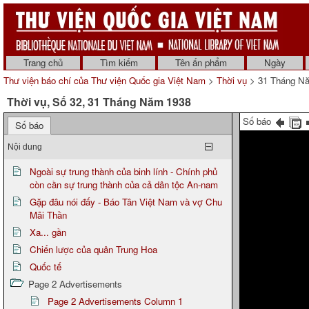
Trang chủ
Tìm kiếm
Tên ấn phẩm
Ngày
Thư viện báo chí của Thư viện Quốc gia Việt Nam
>
Thời vụ
> 31 Tháng N
Thời vụ, Số 32, 31 Tháng Năm 1938
Số báo
Số báo
Nội dung
Ngoài sự trung thành của binh lính - Chính phủ
còn cần sự trung thành của cả dân tộc An-nam
Gặp đâu nói đấy - Báo Tân Việt Nam và vợ Chu
Mãi Thần
Xa... gần
Chiến lược của quân Trung Hoa
Quốc tế
Page 2 Advertisements
Page 2 Advertisements Column 1