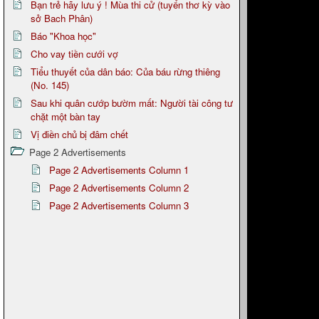
Bạn trẻ hãy lưu ý ! Mùa thi cử (tuyển thơ kỳ vào
sở Bach Phân)
Báo "Khoa học"
Cho vay tiền cưới vợ
Tiểu thuyết của dân báo: Của báu rừng thiêng
(No. 145)
Sau khi quân cướp bườm mất: Người tài công tư
chặt một bàn tay
Vị điền chủ bị đâm chết
Page 2 Advertisements
Page 2 Advertisements Column 1
Page 2 Advertisements Column 2
Page 2 Advertisements Column 3