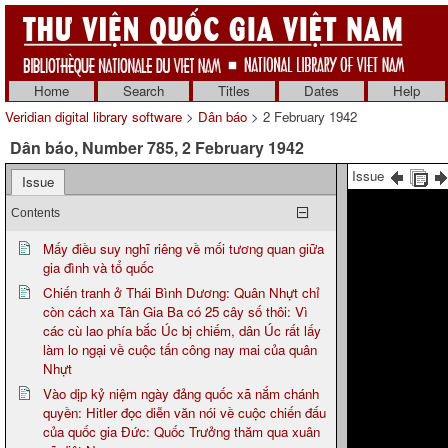
Home
Search
Titles
Dates
Help
Veridian digital library software
>
Dân báo
> 2 February 1942
Dân báo, Number 785, 2 February 1942
Issue
Issue
Contents
Mấy điều suy nghĩ riêng về mối tương quan giữa
gia đình và tổ quốc
Chiến tranh ở Thái Bình Dương: Quân Nhựt chỉ
còn cách xa Tân Gia Ba có 25 cây số thôi: Vì
các cù lao phía bắc Úc bị chiếm, dân Úc rất lấy
làm lo ngại về cuộc tấn công nay mai của quân
Nhựt
Vào dịp kỷ niệm ngày đảng quốc xã nắm chánh
quyền: Hitler đọc diễn văn nói về cuộc chiến đấu
của quốc gia Đức: Quốc Trưởng thăm qua xuân