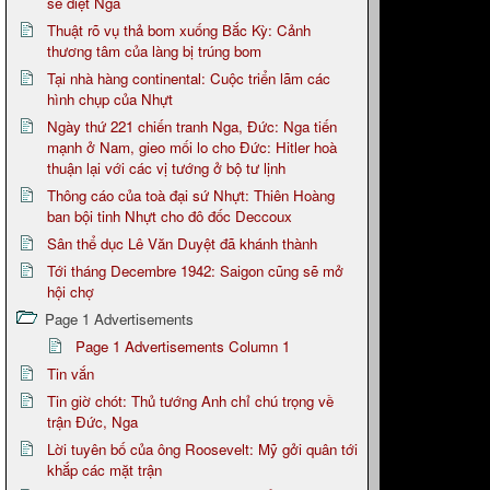
sẽ diệt Nga
Thuật rõ vụ thả bom xuống Bắc Kỳ: Cảnh
thương tâm của làng bị trúng bom
Tại nhà hàng continental: Cuộc triển lãm các
hình chụp của Nhựt
Ngày thứ 221 chiến tranh Nga, Đức: Nga tiến
mạnh ở Nam, gieo mối lo cho Đức: Hitler hoà
thuận lại với các vị tướng ở bộ tư lịnh
Thông cáo của toà đại sứ Nhựt: Thiên Hoàng
ban bội tinh Nhựt cho đô đốc Deccoux
Sân thể dục Lê Văn Duyệt đã khánh thành
Tới tháng Decembre 1942: Saigon cũng sẽ mở
hội chợ
Page 1 Advertisements
Page 1 Advertisements Column 1
Tin vắn
Tin giờ chót: Thủ tướng Anh chỉ chú trọng về
trận Đức, Nga
Lời tuyên bố của ông Roosevelt: Mỹ gởi quân tới
khắp các mặt trận