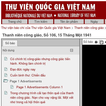
Trang chủ
Tìm kiếm
Tên ấn phẩm
Ngày
Thư viện báo chí của Thư viện Quốc gia Việt Nam
>
Thanh niên công giáo
>
Thanh niên công giáo, Số 106, 15 Tháng Một 1941
Số báo
Số báo
Nội dung
Có chính trị công-giáo nhưng công giác tiến
hành. Không làm chính trị
Đạo đức ngày nay
Cuốn binh thư: Chiến đấu
Page 1 Advertisements
Page 1 Advertisements Column 1
Trong chương trình cải tạo thôn quê của thanh
niên công giác. Nạn cho vay nặng lãi. Một vết
nhơ trong xã hội thôn quê