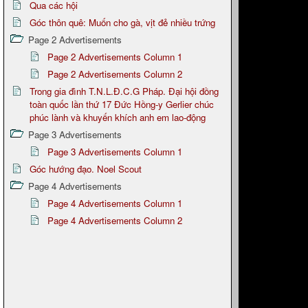
Qua các hội
Góc thôn quê: Muốn cho gà, vịt đẻ nhiều trứng
Page 2 Advertisements
Page 2 Advertisements Column 1
Page 2 Advertisements Column 2
Trong gia đình T.N.L.Đ.C.G Pháp. Đại hội đồng
toàn quốc lần thứ 17 Đức Hồng-y Gerlier chúc
phúc lành và khuyến khích anh em lao-động
Page 3 Advertisements
Page 3 Advertisements Column 1
Góc hướng đạo. Noel Scout
Page 4 Advertisements
Page 4 Advertisements Column 1
Page 4 Advertisements Column 2