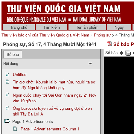
Trang chủ
Tìm kiếm
Tên ấn phẩm
Ngày
Thư viện báo chí của Thư viện Quốc gia Việt Nam
>
Phóng sự
> 4 Tháng M
Phóng sự, Số 17, 4 Tháng Mười Một 1941
Số báo P
Số báo
Số báo
Nội dung
Untitled
Tin giờ chót: Koursk lại bị mất nữa, người ta sợ
hạm đội Nga không khỏi nguy
Ngọn đuốc chạy tới Sai Gòn nhằm ngày 21 Nov
vào 10 giờ tối
Ông Lozovski tuyên bố về vụ xung đột ở biên
giới Tây Bá Lợi Á
Page 1 Advertisements
Page 1 Advertisements Column 1