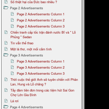
Số thiệt hại của Đức bao nhiêu ?
Page 2 Advertisements
Page 2 Advertisements Column 1
Page 2 Advertisements Column 2
Page 2 Advertisements Column 3
Chiến tranh cấp tốc trận đánh nước Bỉ và " Lỗ
Phũng " Sedan
Tin vắn thể thao
Một lá thơ, một mối cảm tình
Page 3 Advertisements
Page 3 Advertisements Column 1
Page 3 Advertisements Column 2
Page 3 Advertisements Column 3
Thời cuộc thế giới Anh sẽ tuyên chiến với Phần
Lan, Hung và Lỗ chăng ?
Tẫy đàm tiên đơn trong các tiệm hút Sai Gon
Chợ Lớn Gia Đinh
Lá rơi
Page 4 Advertisements