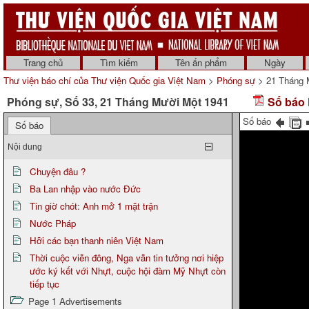
Trang chủ
Tìm kiếm
Tên ấn phẩm
Ngày
Thư viện báo chí của Thư viện Quốc gia Việt Nam
>
Phóng sự
> 21 Tháng 
Phóng sự, Số 33, 21 Tháng Mười Một 1941
Số báo 
Số báo
Số báo
Nội dung
Chuyện đâu ?
Ba Lan nhập vào nước Đức
Tin giờ chót: Anh mở 1 mặt trận
Nước Pháp
Hỡi các bạn thanh niên Việt Nam
Thời cuộc viễn đông, Nga vẫn tin tưởng nơi hiệp
ước ký kết với Nhựt, cuộc hội đàm Mỹ Nhựt còn
tiếp tục
Page 1 Advertisements