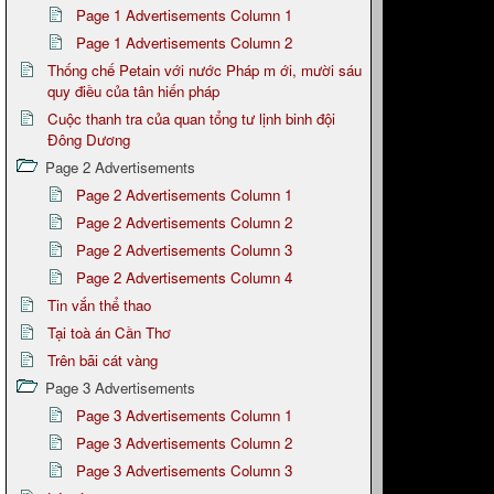
Page 1 Advertisements Column 1
Page 1 Advertisements Column 2
Thống chế Petain với nước Pháp m ới, mười sáu
quy điều của tân hiến pháp
Cuộc thanh tra của quan tổng tư lịnh binh đội
Đông Dương
Page 2 Advertisements
Page 2 Advertisements Column 1
Page 2 Advertisements Column 2
Page 2 Advertisements Column 3
Page 2 Advertisements Column 4
Tin vắn thể thao
Tại toà án Cần Thơ
Trên bãi cát vàng
Page 3 Advertisements
Page 3 Advertisements Column 1
Page 3 Advertisements Column 2
Page 3 Advertisements Column 3