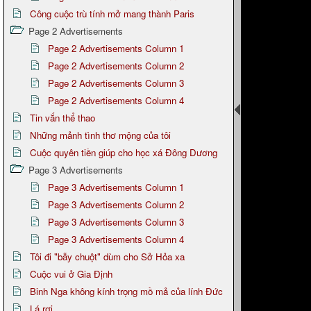
Công cuộc trù tính mở mang thành Paris
Page 2 Advertisements
Page 2 Advertisements Column 1
Page 2 Advertisements Column 2
Page 2 Advertisements Column 3
Page 2 Advertisements Column 4
Tin vắn thể thao
Những mảnh tình thơ mộng của tôi
Cuộc quyên tiền giúp cho học xá Đông Dương
Page 3 Advertisements
Page 3 Advertisements Column 1
Page 3 Advertisements Column 2
Page 3 Advertisements Column 3
Page 3 Advertisements Column 4
Tôi đi "bẫy chuột" dùm cho Sở Hỏa xa
Cuộc vui ở Gia Định
Binh Nga không kính trọng mồ mả của lính Đức
Lá rơi