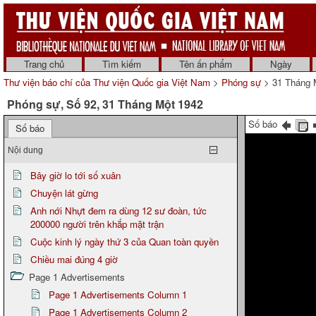
Trang chủ
Tìm kiếm
Tên ấn phẩm
Ngày
Thư viện báo chí của Thư viện Quốc gia Việt Nam
>
Phóng sự
> 31 Tháng 
Phóng sự, Số 92, 31 Tháng Một 1942
Số báo
Số báo
Nội dung
Bây giờ lo tới số xuân
Chuyện lát gừng
Anh nới Nhựt đem ra dùng 12 sư đoàn, tức
200000 người trên khắp mặt trận
Cuộc kinh lý ngày thứ 3 của Quan toàn quyền
Chiều mai đúng 4 giờ
Page 1 Advertisements
Page 1 Advertisements Column 1
Page 1 Advertisements Column 2