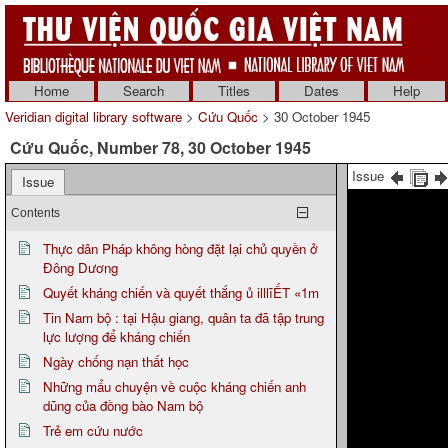
Home
Search
Titles
Dates
Help
Veridian digital library software
>
Cứu Quốc
> 30 October 1945
Cứu Quốc, Number 78, 30 October 1945
Issue
Issue
Contents
Thực dân Pháp không hòng đặt lại chủ quyền ở
Đông Dương
Quyết kháng chiến và quyết thắng ủ illlĩẾT «1m
Tin Nam bộ : tại Hậu giang, quân ta đã tập trung
lực lượng để kháng chiến
Ngày chống nạn thất học
Những mẩu chuyện về cuộc kháng chiến anh
dũng của đồng bào Nam bộ
Trẻ em cứu nước