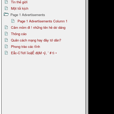
Tin thế giới
Một tối kịch
Page 1 Advertisements
Page 1 Advertisements Column 1
Câm mồm đi ! những tên hề dơ dáng
Thông cáo
Quân cách mạng hay đầy tớ dân?
Phong trào các tỉnh
Eẳc-C?iớl ĩioặẾ độM •ỷ, ' # tì •