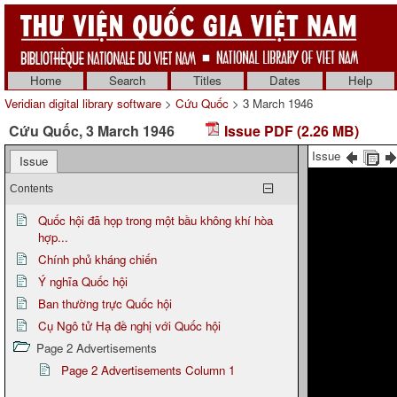
Home
Search
Titles
Dates
Help
Veridian digital library software
>
Cứu Quốc
> 3 March 1946
Cứu Quốc, 3 March 1946
Issue PDF (2.26 MB)
Issue
Issue
Contents
Quốc hội đã họp trong một bầu không khí hòa
hợp...
Chính phủ kháng chiến
Ý nghĩa Quốc hội
Ban thường trực Quốc hội
Cụ Ngô tử Hạ đề nghị với Quốc hội
Page 2 Advertisements
Page 2 Advertisements Column 1