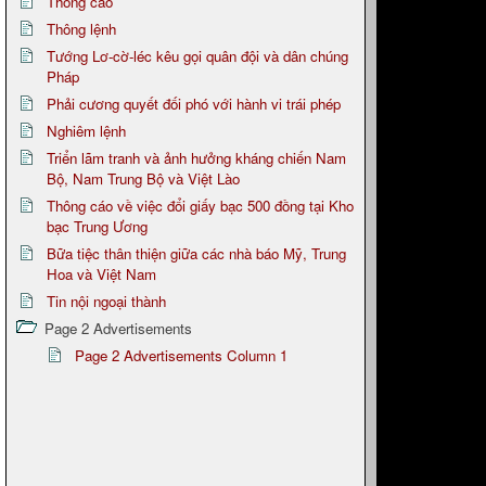
Thông cáo
Thông lệnh
Tướng Lơ-cờ-léc kêu gọi quân đội và dân chúng
Pháp
Phải cương quyết đối phó với hành vi trái phép
Nghiêm lệnh
Triển lãm tranh và ảnh hưởng kháng chiến Nam
Bộ, Nam Trung Bộ và Việt Lào
Thông cáo về việc đổi giấy bạc 500 đồng tại Kho
bạc Trung Ương
Bữa tiệc thân thiện giữa các nhà báo Mỹ, Trung
Hoa và Việt Nam
Tin nội ngoại thành
Page 2 Advertisements
Page 2 Advertisements Column 1