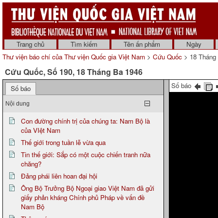
Trang chủ
Tìm kiếm
Tên ấn phẩm
Ngày
Thư viện báo chí của Thư viện Quốc gia Việt Nam
>
Cứu Quốc
> 18 Tháng
Cứu Quốc, Số 190, 18 Tháng Ba 1946
Số báo
Số báo
Nội dung
Con đường chính trị của chúng ta: Nam Bộ là
của VIệt Nam
Thế giới trong tuần lễ vừa qua
Tin thế giới: Sắp có một cuộc chiến tranh nữa
chăng?
Đảng phái liên hoan đại hội
Ông Bộ Trưởng Bộ Ngoại giao Việt Nam đã gửi
giấy phản kháng Chính phủ Pháp về vấn đề
Nam Bộ