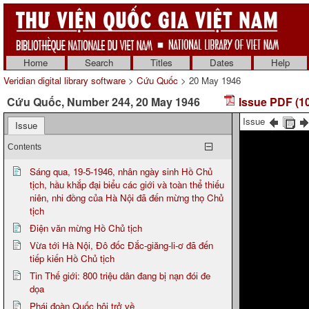
Home
Search
Titles
Dates
Help
Veridian digital library software
>
Cứu Quốc
> 20 May 1946
Cứu Quốc, Number 244, 20 May 1946
Issue PDF (1
Issue
Issue
Contents
Sáng qua, 19-5-1946, nhân ngày sinh Hồ Chủ
tịch, hầu khắp đại biểu các giới và toàn thể thiếu
niên, nhi đồng của Hà Nội đã đến mừng thọ Chủ
tịch
Điện văn mừng Hồ Chủ tịch
Vừa tới Hà Nội, Đô đốc Đắc-giăng-li-ơ đã đến
tiếp kiến Hồ Chủ tịch
Tin Thế giới: 800 triệu dân đang bị nạn đói đe
dọa
Phái đoàn Quốc hội trở về