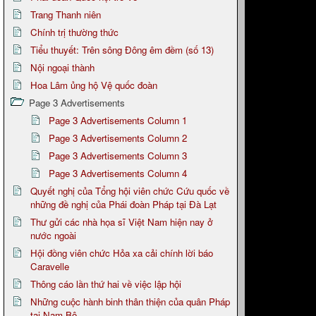
Trang Thanh niên
Chính trị thường thức
Tiểu thuyết: Trên sông Đông êm đềm (số 13)
Nội ngoại thành
Hoa Lâm ủng hộ Vệ quốc đoàn
Page 3 Advertisements
Page 3 Advertisements Column 1
Page 3 Advertisements Column 2
Page 3 Advertisements Column 3
Page 3 Advertisements Column 4
Quyết nghị của Tổng hội viên chức Cứu quốc về
những đề nghị của Phái đoàn Pháp tại Đà Lạt
Thư gửi các nhà họa sĩ Việt Nam hiện nay ở
nước ngoài
Hội đồng viên chức Hỏa xa cải chính lời báo
Caravelle
Thông cáo lần thứ hai về việc lập hội
Những cuộc hành binh thân thiện của quân Pháp
tại Nam Bộ