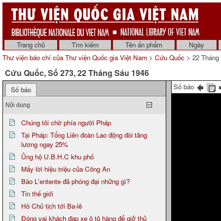
Trang chủ
Tìm kiếm
Tên ấn phẩm
Ngày
Thư viện báo chí của Thư viện Quốc gia Việt Nam
>
Cứu Quốc
> 22 Tháng
Cứu Quốc, Số 273, 22 Tháng Sáu 1946
Số báo
Số báo
Nội dung
Chúng tôi chờ phía người Pháp
Tại Pháp: Tổng Liên đoàn Lao động đòi tăng
lương ngay 25%
Ủng hộ U.B.H.C khu phố
Mấy lời hiệu triệu của Công An
Báo L'entente đã phóng đại những gì?
Tin thế giới
Hồ Chủ tịch tới Ba-lê
Đóng vai khách đạp xe ô tô hàng để giở thủ