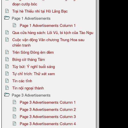
đoạn cướp bóc
Trại hè Thiếu nhi tại Hồ Lãng Bạc
Page 1 Advertisements
Page 1 Advertisements Column 1
Qua cửa hàng sách: Lôi Vũ, bi kịch của Tào Ngu
Cuộc vận động Văn chương Trung Hoa sau
chiến tranh
Trên Sông Đông êm đềm
Bóng cờ tháng Tám
Tùy bút: Ý nghĩ buổi sáng
Tự chỉ trích: Thử xét xem
Tin các tỉnh
Tin nội ngoại thành
Page 3 Advertisements
Page 3 Advertisements Column 1
Page 3 Advertisements Column 2
Page 3 Advertisements Column 3
Page 3 Advertisements Column 4