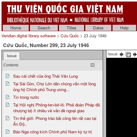
Home
Search
Titles
Dates
Help
Veridian digital library software
>
Cứu Quốc
> 23 July 1946
Cứu Quốc, Number 299, 23 July 1946
Issue
Issue
Contents
Sau cái chết của ông Thái Văn Lung
Tại Sài Gòn, Chợ Lớn dân chúng vẫn một lòng
ủng hộ Chính phủ Trung ương...
Tin trong nước
Tại Hội nghị Phông-ten-bờ-lô: Phái đoàn Pháp đã
nhượng bộ ít nhiều về vấn đề ngoại giao
Tin thế giới: Phong trào bãi công lên rất cao tại
Ấn Độ..
Báo Nga công kích Chính phủ Nam kỳ tự trị