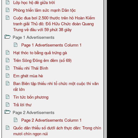
Lớp học hộ đê giữa trời
Phòng triển lãm sức mạnh Dân tộc
Cuộc đua bơi 2.500 thước trên hồ Hoàn Kiếm
tranh giải Thủ đô: Đỗ Hữu Chức đoàn Quang
Trung về đầu với 59 phút 38 giây
Page 1 Advertisements
Page 1 Advertisements Column 1
Hạt thóc to bằng quả trứng gà
Trên Sông Đông êm đềm (số 69)
Thiếu nhi Thái Bình
Em ghét mùa hè
Ban Biên tập thiếu nhi tổ chức một cuộc thi văn
rất lớn
Tin tức bốn phương
Trả lời thư
Page 2 Advertisements
Page 2 Advertisements Column 1
Quốc dân thiểu số dưới ách thực dân: Trong chín
mươi chín ngọn núi