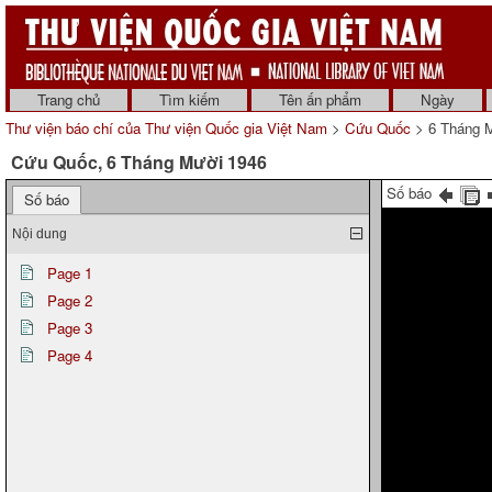
Trang chủ
Tìm kiếm
Tên ấn phẩm
Ngày
Thư viện báo chí của Thư viện Quốc gia Việt Nam
>
Cứu Quốc
> 6 Tháng 
Cứu Quốc, 6 Tháng Mười 1946
Số báo
Số báo
Nội dung
Page 1
Page 2
Page 3
Page 4