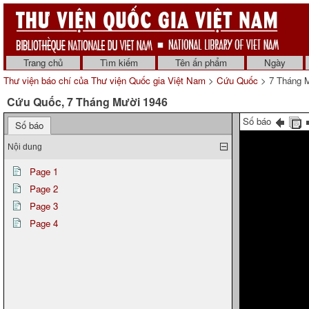
Trang chủ
Tìm kiếm
Tên ấn phẩm
Ngày
Thư viện báo chí của Thư viện Quốc gia Việt Nam
>
Cứu Quốc
> 7 Tháng 
Cứu Quốc, 7 Tháng Mười 1946
Số báo
Số báo
Nội dung
Page 1
Page 2
Page 3
Page 4