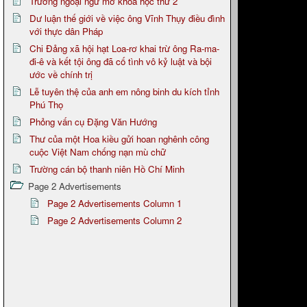
Trường ngoại ngữ mở khóa học thứ 2
Dư luận thế giới về việc ông Vĩnh Thụy điều đình
với thực dân Pháp
Chi Đảng xã hội hạt Loa-rơ khai trừ ông Ra-ma-
đi-ê và kết tội ông đã cố tình vô kỷ luật và bội
ước về chính trị
Lễ tuyên thệ của anh em nông binh du kích tỉnh
Phú Thọ
Phỏng vấn cụ Đặng Văn Hướng
Thư của một Hoa kiều gửi hoan nghênh công
cuộc Việt Nam chống nạn mù chữ
Trường cán bộ thanh niên Hồ Chí Minh
Page 2 Advertisements
Page 2 Advertisements Column 1
Page 2 Advertisements Column 2