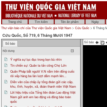
Trang chủ
Tìm kiếm
Tên ấn phẩm
Ngày
Thư viện báo chí của Thư viện Quốc gia Việt Nam
>
Cứu Quốc
> 6 Tháng 
Cứu Quốc, Số 719, 6 Tháng Mười 1947
Số báo
Số báo
Nội dung
Ý nghĩa sự lục đục trong bọn bù nhìn
Tin chiến sự: Quân ta tấn công Chợ Lớn
Quân Pháp bắt người V.N nằm trên đống cuốc
rồi xếp hàng ba lần lượt dẫm mạnh lên...
Diễn văn của chấp ủy tổng đoàn gửi các cấp,
khu, tỉnh, huyện, xã, đoàn thanh niên Việt Nam
Lời hiệu triệu của Tổng liên đoàn Lao động Việt
Nam gửi anh em lao động và đồng bào toàn
quốc