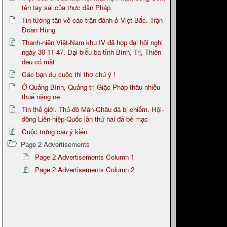
tên tay sai của thực dân Pháp
Tin tường tận về các trận đánh ở Việt-Bắc. Trận
Đoan Hùng
Thanh-niên Việt-Nam khu IV đã họp đại hội nghị
ngày 30-11-47. Đại biểu ba tỉnh Bình, Trị, Thiên
đều có mặt
Các bạn dự cuộc thi thơ chú ý !
Ở Quảng-Bình, Quảng-trị Giặc Pháp thâu nhiều
thuế nặng nề
Tin thế giới. Thủ-đô Mãn-Châu đã bị chiếm. Hội-
đồng Liên-hiệp-Quốc lần thứ hai đã bế mạc
Cuộc trưng cầu ý kiến
Page 2 Advertisements
Page 2 Advertisements Column 1
Page 2 Advertisements Column 2