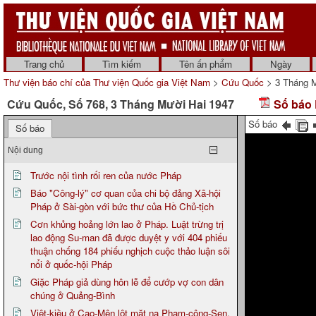
Trang chủ
Tìm kiếm
Tên ấn phẩm
Ngày
Thư viện báo chí của Thư viện Quốc gia Việt Nam
>
Cứu Quốc
> 3 Tháng M
Cứu Quốc, Số 768, 3 Tháng Mười Hai 1947
Số báo 
Số báo
Số báo
Nội dung
Trước nội tình rối ren của nước Pháp
Báo "Công-lý" cơ quan của chi bộ đảng Xã-hội
Pháp ở Sài-gòn với bức thư của Hồ Chủ-tịch
Cơn khủng hoảng lớn lao ở Pháp. Luật trừng trị
lao động Su-man đã được duyệt y với 404 phiếu
thuận chống 184 phiếu nghịch cuộc thảo luận sôi
nổi ở quốc-hội Pháp
Giặc Pháp giả dùng hôn lễ để cướp vợ con dân
chúng ở Quảng-Bình
Việt-kiều ở Cao-Mên lột mặt nạ Phạm-công-Sen,