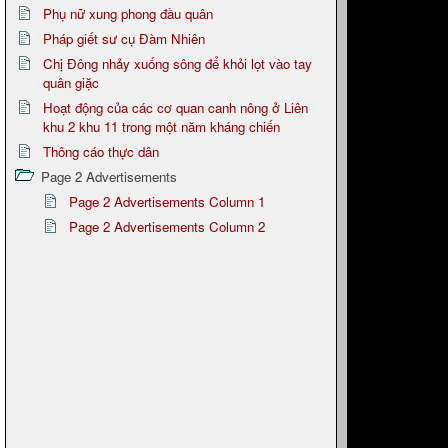
Phụ nữ xung phong đầu quân
Pháp giết sư cụ Đàm Nhiên
Chị Đông nhảy xuống sông để khỏi lọt vào tay
quân giặc
Hoạt động của các cơ quan canh nông ở Liên
khu 2 khu 11 trong một năm kháng chiến
Thông cáo thực dân
Page 2 Advertisements
Page 2 Advertisements Column 1
Page 2 Advertisements Column 2