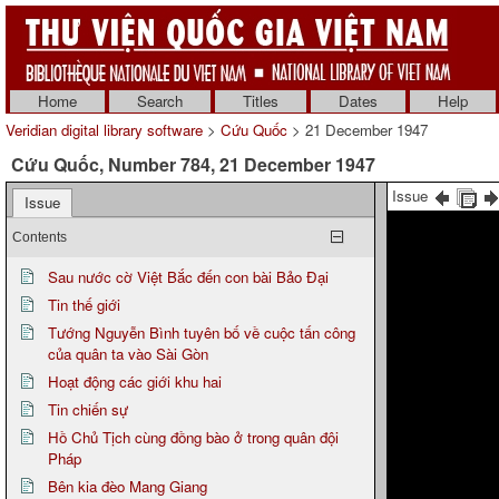
Home
Search
Titles
Dates
Help
Veridian digital library software
>
Cứu Quốc
> 21 December 1947
Cứu Quốc, Number 784, 21 December 1947
Issue
Issue
Contents
Sau nước cờ Việt Bắc đến con bài Bảo Đại
Tin thế giới
Tướng Nguyễn Bình tuyên bố về cuộc tấn công
của quân ta vào Sài Gòn
Hoạt động các giới khu hai
Tin chiến sự
Hồ Chủ Tịch cùng đồng bào ở trong quân đội
Pháp
Bên kia đèo Mang Giang