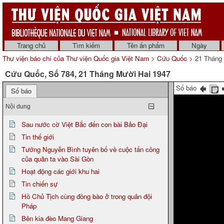
Trang chủ
Tìm kiếm
Tên ấn phẩm
Ngày
Thư viện báo chí của Thư viện Quốc gia Việt Nam
>
Cứu Quốc
> 21 Tháng 
Cứu Quốc, Số 784, 21 Tháng Mười Hai 1947
Số báo
Số báo
Nội dung
Sau nước cờ Việt Bắc đến con bài Bảo Đại
Tin thế giới
Tướng Nguyễn Bình tuyên bố về cuộc tấn công
của quân ta vào Sài Gòn
Hoạt động các giới khu hai
Tin chiến sự
Hồ Chủ Tịch cùng đồng bào ở trong quân đội
Pháp
Bên kia đèo Mang Giang