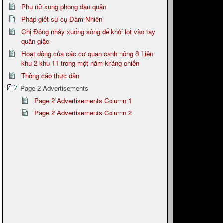
Phụ nữ xung phong đầu quân
Pháp giết sư cụ Đàm Nhiên
Chị Đông nhảy xuống sông để khỏi lọt vào tay
quân giặc
Hoạt động của các cơ quan canh nông ở Liên
khu 2 khu 11 trong một năm kháng chiến
Thông cáo thực dân
Page 2 Advertisements
Page 2 Advertisements Column 1
Page 2 Advertisements Column 2