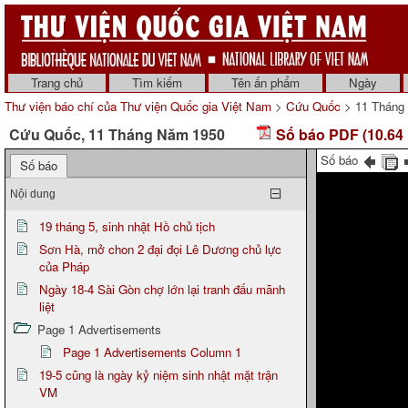
Trang chủ
Tìm kiếm
Tên ấn phẩm
Ngày
Thư viện báo chí của Thư viện Quốc gia Việt Nam
>
Cứu Quốc
> 11 Tháng
Cứu Quốc, 11 Tháng Năm 1950
Số báo PDF (10.64
Số báo
Số báo
Nội dung
19 tháng 5, sinh nhật Hồ chủ tịch
Sơn Hà, mở chon 2 đại đọi Lê Dương chủ lực
của Pháp
Ngày 18-4 Sài Gòn chợ lớn lại tranh đấu mãnh
liệt
Page 1 Advertisements
Page 1 Advertisements Column 1
19-5 cũng là ngày kỷ niệm sinh nhật mặt trận
VM