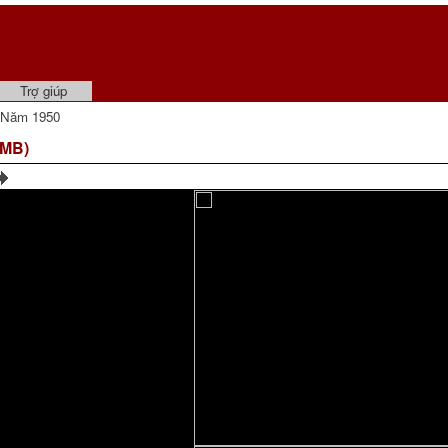
Trợ giúp
 Năm 1950
 MB)