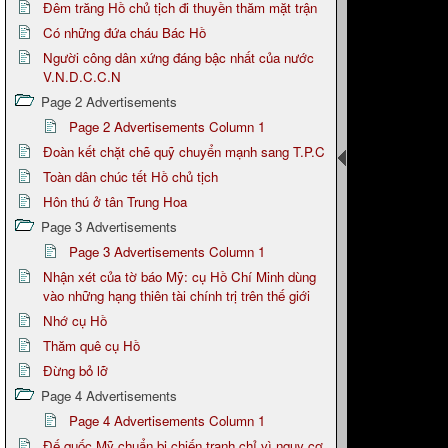
Đêm trăng Hồ chủ tịch đi thuyền thăm mặt trận
Có những đứa cháu Bác Hồ
Người công dân xứng đáng bậc nhất của nước
V.N.D.C.C.N
Page 2 Advertisements
Page 2 Advertisements Column 1
Đoàn kết chặt chẽ quỹ chuyển mạnh sang T.P.C
Toàn dân chúc tết Hồ chủ tịch
Hôn thú ở tân Trung Hoa
Page 3 Advertisements
Page 3 Advertisements Column 1
Nhận xét của tờ báo Mỹ: cụ Hồ Chí Minh dùng
vào những hạng thiên tài chính trị trên thế giới
Nhớ cụ Hồ
Thăm quê cụ Hồ
Đừng bỏ lỡ
Page 4 Advertisements
Page 4 Advertisements Column 1
Đế quốc Mỹ chuẩn bị chiến tranh chỉ vì nguy cơ