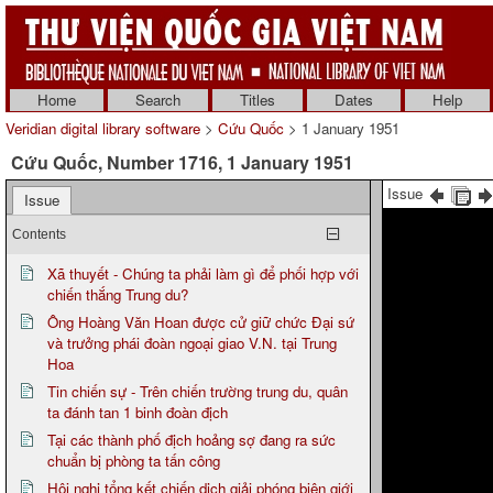
Home
Search
Titles
Dates
Help
Veridian digital library software
>
Cứu Quốc
> 1 January 1951
Cứu Quốc, Number 1716, 1 January 1951
Issue
Issue
Contents
Xã thuyết - Chúng ta phải làm gì để phối hợp với
chiến thắng Trung du?
Ông Hoàng Văn Hoan được cử giữ chức Đại sứ
và trưởng phái đoàn ngoại giao V.N. tại Trung
Hoa
Tin chiến sự - Trên chiến trường trung du, quân
ta đánh tan 1 binh đoàn địch
Tại các thành phố địch hoảng sợ đang ra sức
chuẩn bị phòng ta tấn công
Hội nghị tổng kết chiến dịch giải phóng biên giới