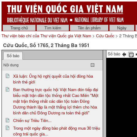
Trang chủ
Tìm kiếm
Tên ấn phẩm
Ngày
Thư viện báo chí của Thư viện Quốc gia Việt Nam
>
Cứu Quốc
> 2 Tháng 
Cứu Quốc, Số 1765, 2 Tháng Ba 1951
Số báo
Số báo
Nội dung
Xã luận: Ủng hộ nghị quyết của hội đồng hòa
bình thế giới
Ban thường trực quốc hội Việt Nam đón tiếp đại
biểu mặt trận dân tộc thống nhất Cao Miên "Một
mặt trận thống nhất các dân tộc toàn Đông
Dương thành lập là một thắng lợi thêm cho hòa
bình dân chủ Đông Dương ra toàn thế giới"
Chiến sự Triều Tiên...
Trong một ngày đồng bào phát động mua 30 triệu
công trái quốc gia...