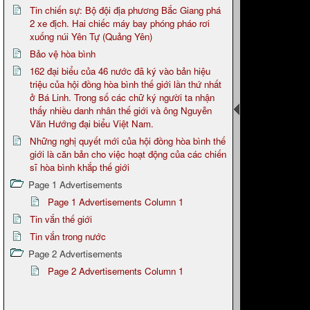
Tin chiến sự: Bộ đội địa phương Bắc Giang phá
2 xe địch. Hai chiếc máy bay phóng pháo rơi
xuống núi Yên Tự (Quảng Yên)
Bảo vệ hòa bình
162 đại biểu của 46 nước đã ký vào bản hiệu
triệu của hội đồng hòa bình thế giới lần thứ nhất
ở Bá Linh. Trong số các chữ ký người ta nhận
thấy nhiều danh nhân thế giới và ông Nguyễn
Văn Hướng đại biểu Việt Nam.
Những nghị quyết mới của hội đồng hòa bình thế
giới là căn bản cho việc hoạt động của các chiến
sĩ hòa bình khắp thế giới
Page 1 Advertisements
Page 1 Advertisements Column 1
Tin vắn thế giới
Tin vắn trong nước
Page 2 Advertisements
Page 2 Advertisements Column 1