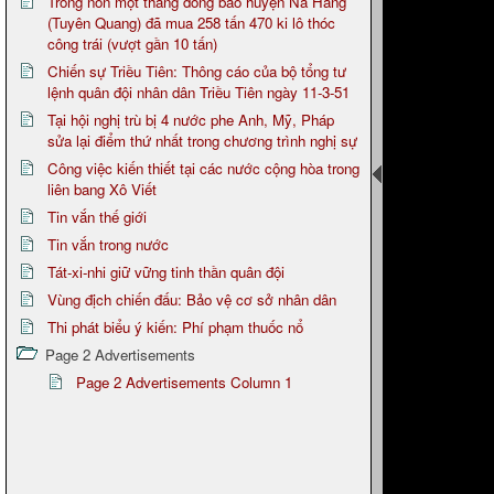
Trong non một tháng đồng bào huyện Nà Hang
(Tuyên Quang) đã mua 258 tấn 470 ki lô thóc
công trái (vượt gần 10 tấn)
Chiến sự Triều Tiên: Thông cáo của bộ tổng tư
lệnh quân đội nhân dân Triều Tiên ngày 11-3-51
Tại hội nghị trù bị 4 nước phe Anh, Mỹ, Pháp
sửa lại điểm thứ nhất trong chương trình nghị sự
Công việc kiến thiết tại các nước cộng hòa trong
liên bang Xô Viết
Tin vắn thế giới
Tin vắn trong nước
Tát-xi-nhi giữ vững tinh thần quân đội
Vùng địch chiến đấu: Bảo vệ cơ sở nhân dân
Thi phát biểu ý kiến: Phí phạm thuốc nổ
Page 2 Advertisements
Page 2 Advertisements Column 1