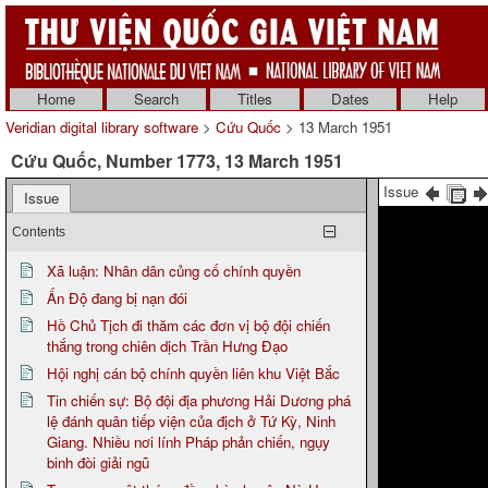
Home
Search
Titles
Dates
Help
Veridian digital library software
>
Cứu Quốc
> 13 March 1951
Cứu Quốc, Number 1773, 13 March 1951
Issue
Issue
Contents
Xã luận: Nhân dân củng cố chính quyền
Ấn Độ đang bị nạn đói
Hồ Chủ Tịch đi thăm các đơn vị bộ đội chiến
thắng trong chiên dịch Trần Hưng Đạo
Hội nghị cán bộ chính quyền liên khu Việt Bắc
Tin chiến sự: Bộ đội địa phương Hải Dương phá
lệ đánh quân tiếp viện của địch ở Tứ Kỳ, Ninh
Giang. Nhiều nơi lính Pháp phản chiến, ngụy
binh đòi giải ngũ