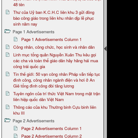
48 tên
Thư của Uỷ ban K.C.H.C liên khu 3 gửi đồng
bào công giáo trong liên khu nhân dịp lễ phục
sinh năm nay
Page 1 Advertisements
Page 1 Advertisements Column 1
Công nhân, công chức, học sinh và nhân dân
Linh mục tổng quản Nguyễn Xuân Thu kêu gọi
các cha và toàn thể giáo dân hãy hăng hái mua
công trái quốc gia
Tin thế giới: 50 vạn công nhân Pháp vẫn tiếp tục
đình công, công nhân ngành điện và hơi ở An
Giê tổng đình công đòi tăng lương
Tuyên ngôn của trí thức Việt Nam trong mặt trận
liên hiệp quốc dân Việt Nam
Thông cáo của khu Thường binh Cựu binh liên
khu III
Page 2 Advertisements
Page 2 Advertisements Column 1
Page 2 Advertisements Column 2