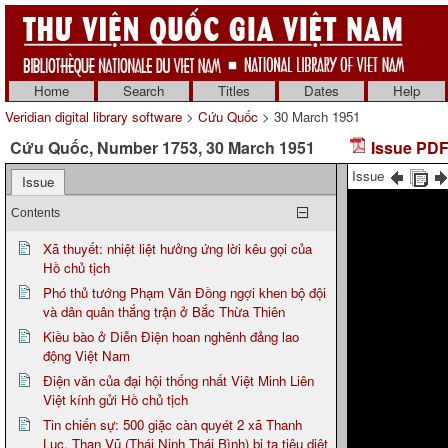
Home
Search
Titles
Dates
Help
Veridian digital library software
>
Cứu Quốc
> 30 March 1951
Cứu Quốc, Number 1753, 30 March 1951
Issue PDF
Issue
Issue
Contents
Xã thuyết: nhiệt liệt hưởng ứng lời kêu gọi của
Hồ chủ tịch
Phó thủ tướng Phạm Văn Đồng ngợi khen bộ đội
và dân quân thắng trận ở Bắc Thừa Thiên
Kiều bào ở Diễn Điện hoan nghênh đảng lao
động Việt Nam
Điện văn của đại hội thống nhất Việt Minh Liên
Việt kính gửi Hồ chủ tịch
Tin chiến sự: 500 giặc càn quyét 2 xã Thanh
Lục, Than Vũ (Thái Ninh Thái Bình) bị ta tiêu diệt