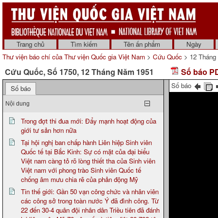
Trang chủ
Tìm kiếm
Tên ấn phẩm
Ngày
Thư viện báo chí của Thư viện Quốc gia Việt Nam
>
Cứu Quốc
> 12 Tháng
Cứu Quốc, Số 1750, 12 Tháng Năm 1951
Số báo PD
Số báo
Số báo
Nội dung
Trong đợt thi đua mới: Đẩy mạnh hoạt động của
giới tư sản hơn nữa
Tại hội nghị ban chấp hành Liên hiệp Sinh viên
Quốc tế tại Bắc Kinh: Sự có mặt của đại biểu
Việt nam càng tỏ rõ lòng thiết tha của Sinh viên
Việt nam với phong trào Sinh viên Quốc tế
chống âm mưu chia rẽ của phản động Mỹ
Tin thế giới: Gần 50 vạn công chức và nhân viên
các công sở trong toàn nước Ý đã đình công. Từ
22 đến 30-4 quân đội nhân dân Triều tiên đã đánh