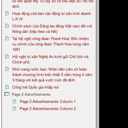
lui liên quân Mỹ 70 cây số và tiêu diệt 20.792 tên
địch
Hoạt động của ban vận động tư sản kinh doanh
L.K.IV
Chính sách của Đảng lao động Việt nam đối với
Nông dân (tiếp theo và hết)
Tại hội nghị công đoàn Thanh Hoá: Bốn nhiệm
vụ chính của công đoàn Thanh Hoá trong năm
1951
Hội nghị tư sản Nghệ An kính gửi Chủ tịch và
Chính phủ
Nhìn sang nước bạn: Nhân dân Liên xô hoàn
thành chương trình kiến thiết 5 năm trong 4 năm
3 tháng với kết quả vượt mức đã định
Công trái Quốc gia khắp nơi
Page 2 Advertisements
Page 2 Advertisements Column 1
Page 2 Advertisements Column 2