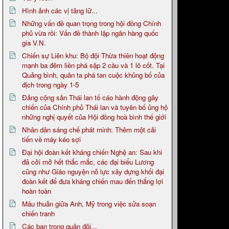
Hình ảnh các vị tăng lữ...
Những vấn đề quan trọng trong hội đồng Chính
phủ vừa rồi: Vấn đề thành lập ngân hàng quốc
gia V.N.
Chiến sự Liên khu: Bộ đội Thừa thiên hoạt động
mạnh ba đêm liền phá sập 2 cầu và 1 lô cốt. Tại
Quảng bình, quân ta phá tan cuộc khủng bố của
địch trong ngày 1-5
Đảng cộng sản Thái lan tố cáo hành động gây
chiến của Chính phủ Thái lan và tuyên bố ủng hộ
những nghị quyết của Hội đồng hoà bình thế giới
Nhân dân sáng chế phát minh: Thêm một cải
tiến về máy kéo sợi
Đại hội đoàn kết kháng chiến Nghệ an: Sau khi
đã cởi mở hết thắc mắc, các đại biểu Lương
cũng như Giáo nguyện nỗ lực xây dựng khối đại
đoàn kết để đưa kháng chiến mau đến thắng lợi
hoàn toàn
Mâu thuẫn giữa Anh, Mỹ trong việc sửa soạn
chiến tranh
Các bạn trong quân đội...