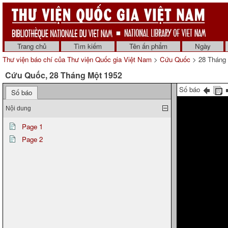
Trang chủ
Tìm kiếm
Tên ấn phẩm
Ngày
Thư viện báo chí của Thư viện Quốc gia Việt Nam
>
Cứu Quốc
> 28 Tháng
Cứu Quốc, 28 Tháng Một 1952
Số báo
Số báo
Nội dung
Page 1
Page 2