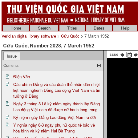
Home
Search
Titles
Dates
Help
Veridian digital library software
>
Cứu Quốc
> 7 March 1952
Cứu Quốc, Number 2028, 7 March 1952
Issue
Issue
Contents
Điện Văn
Các chính Đảng và các đoàn thể nhân dân nhiệt
liệt hoan nghênh Đảng Lao động Việt Nam và tin
tưởng ở Đảng
Ngày 3 tháng 3 Lễ kỷ niệm ngày thành lập Đảng
Lao động Việt nam đã được cử hành long trọng...
Kỷ niệm ngày Đảng Lao động Việt Nam ra đời
Ý nghĩa ngày 8-3 ngày phụ nữ quốc tế bảo vệ
hòa bình và kỷ niệm Hai Bà Trưng