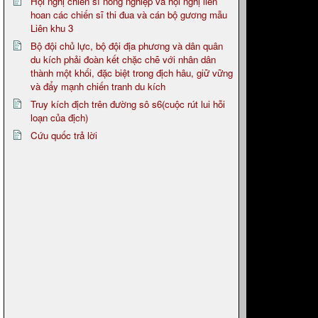
Hội nghị chiến sĩ nông nghiệp và hội nghị liên
hoan các chiến sĩ thi đua và cán bộ gương mẫu
Liên khu 3
Bộ đội chủ lực, bộ đội địa phương và dân quân
du kích phải đoàn kết chặc chẽ với nhân dân
thành một khối, đặc biệt trong địch hâu, giữ vững
và đẩy mạnh chiến tranh du kích
Truy kích địch trên đường sô s6(cuộc rút lui hỗi
loạn của địch)
Cứu quốc trả lời